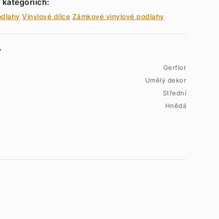
 kategoriích:
odlahy
Vinylové dílce
Zámkové vinylové podlahy
y
Gerflor
Umělý dekor
Střední
Hnědá