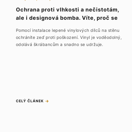
Ochrana proti vlhkosti a nečistotám,
ale i designová bomba. Víte, proč se
vinylové dílce lepí na stěnu?
Pomocí instalace lepené vinylových dílců na stěnu
ochráníte zeď proti poškození. Vinyl je voděodolný,
odolává škrábancům a snadno se udržuje.
CELÝ ČLÁNEK