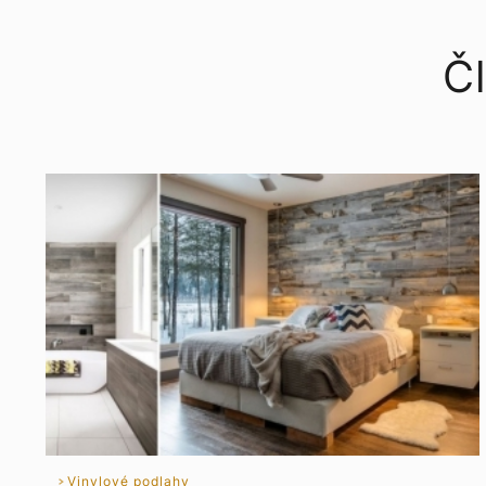
Čl
Vinylové podlahy