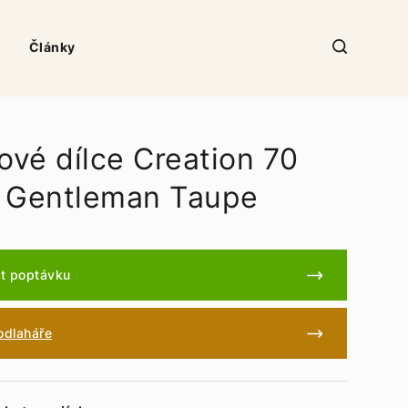
Články
ové dílce Creation 70
 Gentleman Taupe
t poptávku
podlaháře