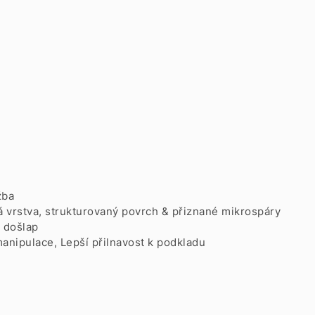
žba
á vrstva, strukturovaný povrch & přiznané mikrospáry
 došlap
anipulace, Lepší přilnavost k podkladu