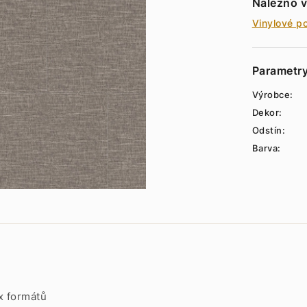
Nalezno v
Vinylové p
Parametr
Výrobce:
Dekor:
Odstín:
Barva:
x formátů