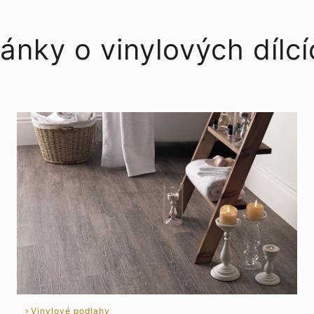
ánky o vinylových dílc
Vinylové podlahy