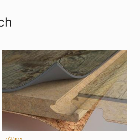
ích
Články