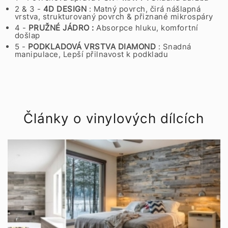
2 & 3 -
4D DESIGN
: Matný povrch, čirá nášlapná
vrstva, strukturovaný povrch & přiznané mikrospáry
4 -
PRUŽNÉ JÁDRO :
Absorpce hluku, komfortní
došlap
5 -
PODKLADOVÁ VRSTVA
DIAMOND
: Snadná
manipulace, Lepší přilnavost k podkladu
Články o vinylových dílcích