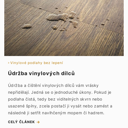
Vinylové podlahy bez lepení
Údržba vinylových dílců
Údržba a čištění vinylových dílců vám vrásky
nepřidělají. Jedná se o jednoduché úkony. Pokud je
podlaha čistá, tedy bez viditelných skvrn nebo
usazené špíny, zcela postačí ji vysát nebo zamést a
následně ji setřít navlhčeným mopem či hadrem.
CELÝ ČLÁNEK