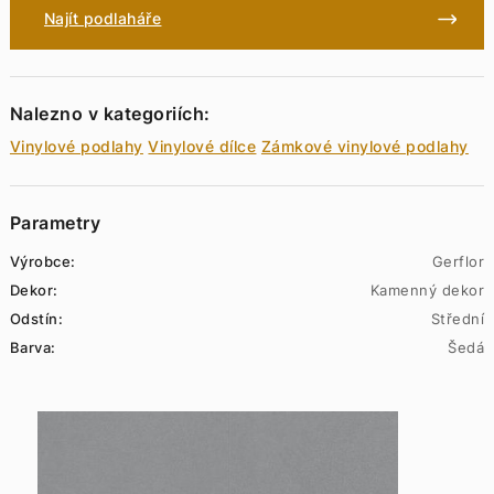
Najít podlaháře
Nalezno v kategoriích:
Vinylové podlahy
Vinylové dílce
Zámkové vinylové podlahy
Parametry
Výrobce:
Gerflor
Dekor:
Kamenný dekor
Odstín:
Střední
Barva:
Šedá