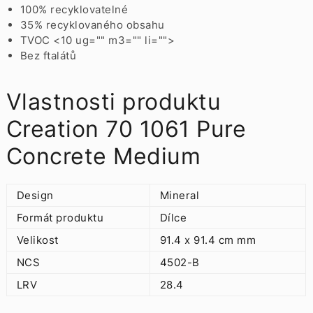
100% recyklovatelné
35% recyklovaného obsahu
TVOC <10 ug="" m3="" li="">
Bez ftalátů
Vlastnosti produktu
Creation 70 1061 Pure
Concrete Medium
Design
Mineral
Formát produktu
Dílce
Velikost
91.4 x 91.4 cm mm
NCS
4502-B
LRV
28.4