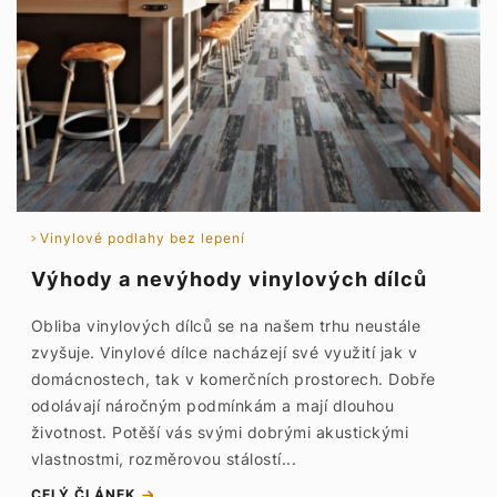
Vinylové podlahy bez lepení
Výhody a nevýhody vinylových dílců
Obliba vinylových dílců se na našem trhu neustále
zvyšuje. Vinylové dílce nacházejí své využití jak v
domácnostech, tak v komerčních prostorech. Dobře
odolávají náročným podmínkám a mají dlouhou
životnost. Potěší vás svými dobrými akustickými
vlastnostmi, rozměrovou stálostí...
CELÝ ČLÁNEK