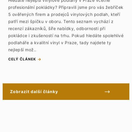
Hledáte nejlepší vinylové podlahy v Praze včetně
profesionální pokládky? Připravili jsme pro vás žebříček
5 ověřených firem a prodejců vinylových podlah, kteří
patří mezi špičku v oboru. Tento seznam vychází z
recenzí zákazníků, šíře nabídky, odbornosti při
pokládce i zkušeností na trhu. Pokud hledáte spolehlivé
podlaháře a kvalitní vinyl v Praze, tady najdete ty
nejlepší mož..
CELÝ ČLÁNEK
Zobrazit další články