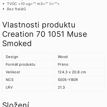
TVOC <10 ug="" m3="" li="">
Bez ftalátů
Vlastnosti produktu
Creation 70 1051 Muse
Smoked
Design
Wood
Formát produktu
Prkno
Velikost
124.3 x 20.8 cm
NCS
5005-Y80R
LRV
21.3
Složení