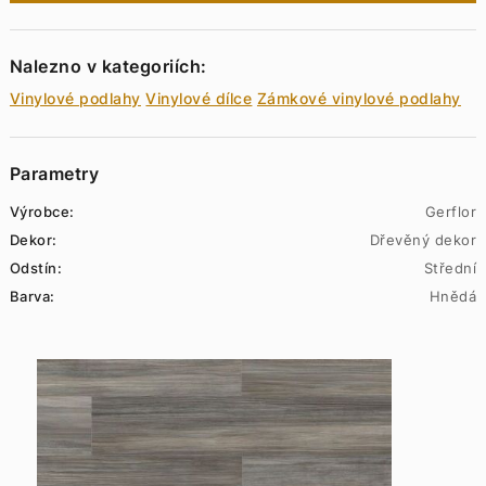
Nalezno v kategoriích:
Vinylové podlahy
Vinylové dílce
Zámkové vinylové podlahy
Parametry
Výrobce:
Gerflor
Dekor:
Dřevěný dekor
Odstín:
Střední
Barva:
Hnědá