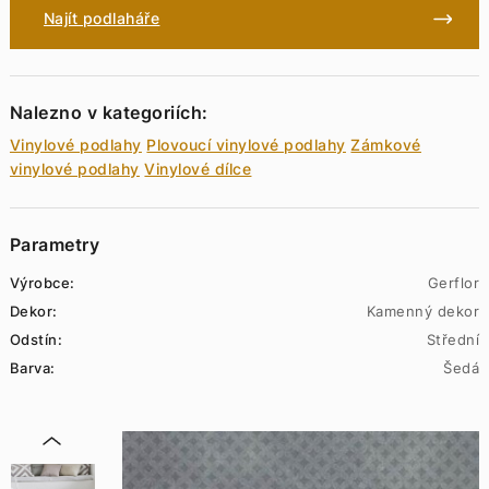
Najít podlaháře
Nalezno v kategoriích:
Vinylové podlahy
Plovoucí vinylové podlahy
Zámkové
vinylové podlahy
Vinylové dílce
Parametry
Výrobce:
Gerflor
Dekor:
Kamenný dekor
Odstín:
Střední
Barva:
Šedá