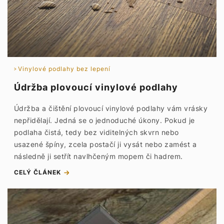
Vinylové podlahy bez lepení
Údržba plovoucí vinylové podlahy
Údržba a čištění plovoucí vinylové podlahy vám vrásky
nepřidělají. Jedná se o jednoduché úkony. Pokud je
podlaha čistá, tedy bez viditelných skvrn nebo
usazené špíny, zcela postačí ji vysát nebo zamést a
následně ji setřít navlhčeným mopem či hadrem.
CELÝ ČLÁNEK