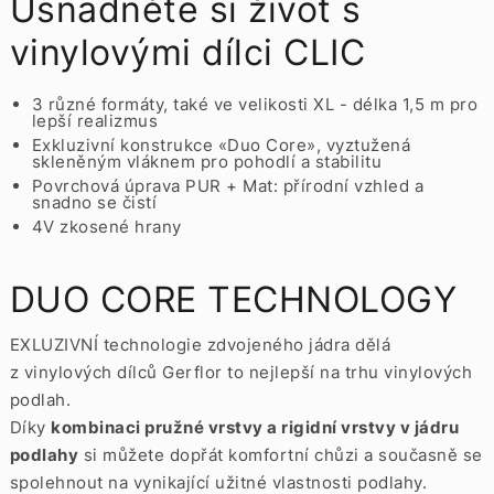
Usnadněte si život s
vinylovými dílci CLIC
3 různé formáty, také ve velikosti XL - délka 1,5 m pro
lepší realizmus
Exkluzivní konstrukce «Duo Core», vyztužená
skleněným vláknem pro pohodlí a stabilitu
Povrchová úprava PUR + Mat: přírodní vzhled a
snadno se čistí
4V zkosené hrany
DUO CORE TECHNOLOGY
EXLUZIVNÍ technologie zdvojeného jádra dělá
z vinylových dílců Gerflor to nejlepší na trhu vinylových
podlah.
Díky
kombinaci pružné vrstvy a rigidní vrstvy v jádru
podlahy
si můžete dopřát komfortní chůzi a současně se
spolehnout na vynikající užitné vlastnosti podlahy.