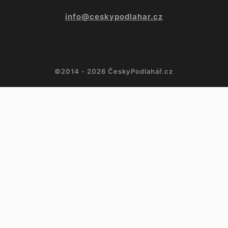
info@ceskypodlahar.cz
©2014 - 2026 ČeskyPodlahář.cz