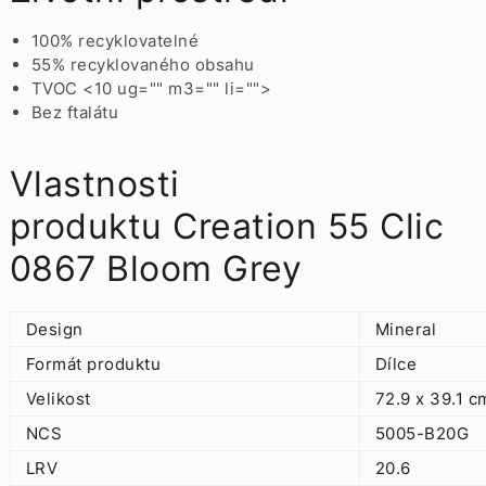
100% recyklovatelné
55% recyklovaného obsahu
TVOC <10 ug="" m3="" li="">
Bez ftalátu
Vlastnosti
produktu Creation 55 Clic
0867 Bloom Grey
Design
Mineral
Formát produktu
Dílce
Velikost
72.9 x 39.1 c
NCS
5005-B20G
LRV
20.6