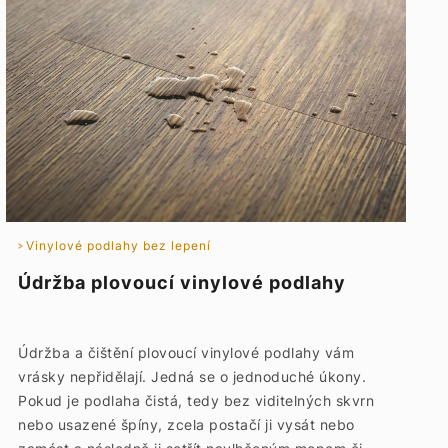
Vinylové podlahy bez lepení
Údržba plovoucí vinylové podlahy
Údržba a čištění plovoucí vinylové podlahy vám
vrásky nepřidělají. Jedná se o jednoduché úkony.
Pokud je podlaha čistá, tedy bez viditelných skvrn
nebo usazené špíny, zcela postačí ji vysát nebo