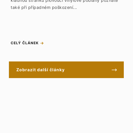
kladnou stránku plovoucí vinylové podlahy poznáte
také při případném poškození...
CELÝ ČLÁNEK
Zobrazit další články