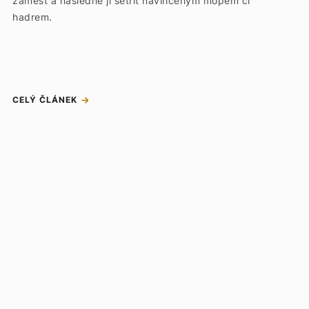
zamést a následně ji setřít navlhčeným mopem či
hadrem.
CELÝ ČLÁNEK