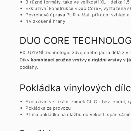
3 různé formáty, také ve velikosti XL - délka 1,
Exkluzivní konstrukce «Duo Core», vyztužená sk
Povrchová úprava PUR + Mat: přírodní vzhled a 
4V zkosené hrany
DUO CORE TECHNOLO
EXLUZIVNÍ technologie zdvojeného jádra dělá z viny
Díky
kombinaci pružné vrstvy a rigidní vrstvy v j
podlahy.
Pokládka vinylových díl
Excluzivní vertikální zámek CLIC - bez lepení, 
Pokládka za provozu
Přimá pokládka na dlažbu do vekosti spár <4m