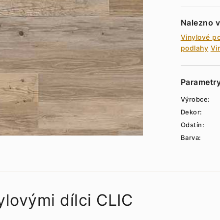
Nalezno v
Vinylové p
podlahy
Vi
Parametr
Výrobce:
Dekor:
Odstín:
Barva:
ylovými dílci CLIC