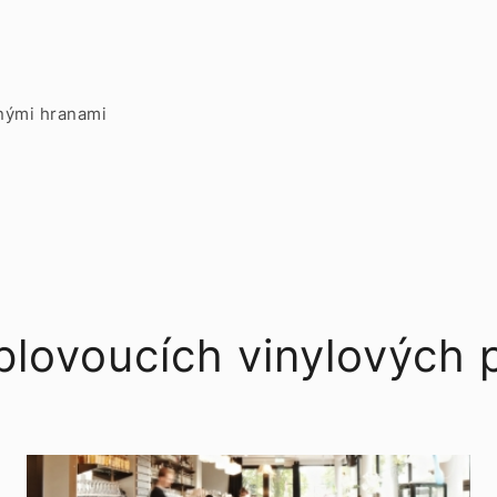
nými hranami
plovoucích vinylových