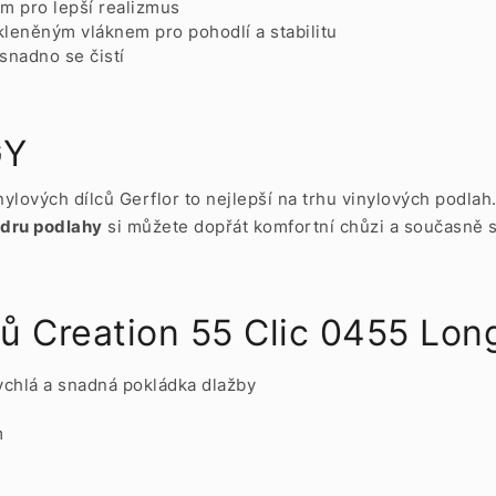
5 m pro lepší realizmus
leněným vláknem pro pohodlí a stabilitu
snadno se čistí
GY
lových dílců Gerflor to nejlepší na trhu vinylových podlah
ádru podlahy
si můžete dopřát komfortní chůzi a současně se
ců Creation 55 Clic 0455 Lon
rychlá a snadná pokládka dlažby
m