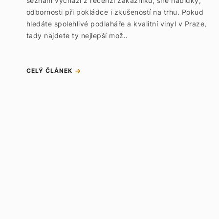
seznam vychází z recenzí zákazníků, šíře nabídky,
odbornosti při pokládce i zkušeností na trhu. Pokud
hledáte spolehlivé podlaháře a kvalitní vinyl v Praze,
tady najdete ty nejlepší mož..
CELÝ ČLÁNEK