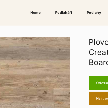
Home
Podlaháři
Podlahy
Plov
Crea
Boar
Odesla
Najít 