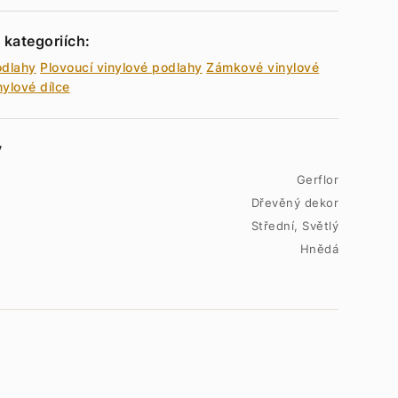
 kategoriích:
odlahy
Plovoucí vinylové podlahy
Zámkové vinylové
nylové dílce
y
Gerflor
Dřevěný dekor
Střední, Světlý
Hnědá