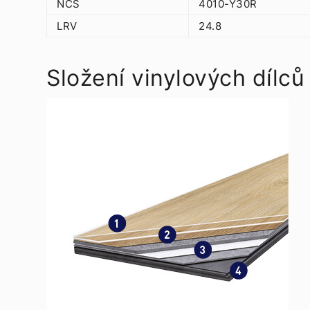
NCS
4010-Y30R
LRV
24.8
Složení vinylových dílců