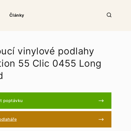
Články
oucí vinylové podlahy
tion 55 Clic 0455 Long
d
t poptávku
podlaháře