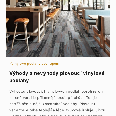
Vinylové podlahy bez lepení
Výhody a nevýhody plovoucí vinylové
podlahy
Výhodou plovoucích vinylových podlah oproti jejich
lepené verzi je příjemnější pocit při chůzi. Ten je
zapříčiněn silnější konstrukcí podlahy. Plovoucí
varianta je také teplejší a lépe zvukově izoluje. Jinou