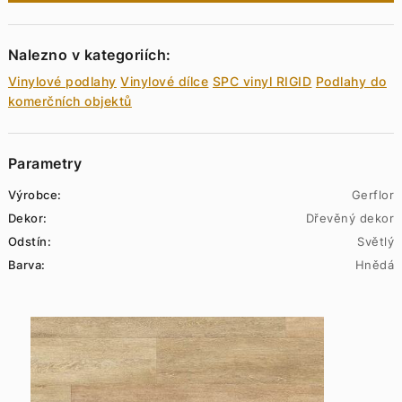
Nalezno v kategoriích:
Vinylové podlahy
Vinylové dílce
SPC vinyl RIGID
Podlahy do
komerčních objektů
Parametry
Výrobce:
Gerflor
Dekor:
Dřevěný dekor
Odstín:
Světlý
Barva:
Hnědá