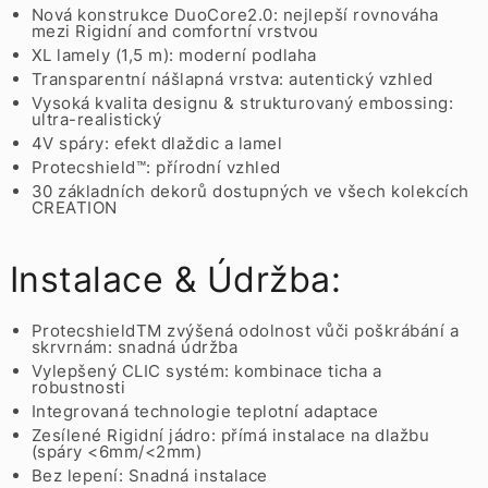
Nová konstrukce DuoCore2.0: nejlepší rovnováha
mezi Rigidní and comfortní vrstvou
XL lamely (1,5 m): moderní podlaha
Transparentní nášlapná vrstva: autentický vzhled
Vysoká kvalita designu & strukturovaný embossing:
ultra-realistický
4V spáry: efekt dlaždic a lamel
Protecshield™: přírodní vzhled
30 základních dekorů dostupných ve všech kolekcích
CREATION
Instalace & Údržba:
ProtecshieldTM zvýšená odolnost vůči poškrábání a
skrvrnám: snadná údržba
Vylepšený CLIC systém: kombinace ticha a
robustnosti
Integrovaná technologie teplotní adaptace
Zesílené Rigidní jádro: přímá instalace na dlažbu
(spáry <6mm/<2mm)
Bez lepení: Snadná instalace