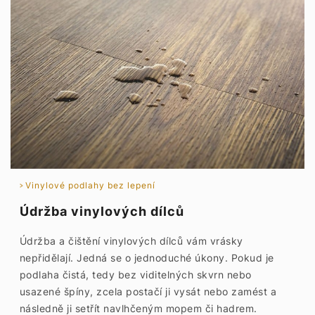
Vinylové podlahy bez lepení
Údržba vinylových dílců
Údržba a čištění vinylových dílců vám vrásky
nepřidělají. Jedná se o jednoduché úkony. Pokud je
podlaha čistá, tedy bez viditelných skvrn nebo
usazené špíny, zcela postačí ji vysát nebo zamést a
následně ji setřít navlhčeným mopem či hadrem.