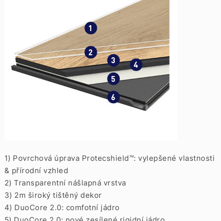
1) Povrchová úprava Protecshield™: vylepšené vlastnosti
& přírodní vzhled
2) Transparentní nášlapná vrstva
3) 2m široký tištěný dekor
4) DuoCore 2.0: comfotní jádro
5) DuoCore 2.0: nové zesílené rigidní jádro