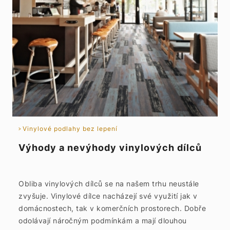
Vinylové podlahy bez lepení
Výhody a nevýhody vinylových dílců
Obliba vinylových dílců se na našem trhu neustále
zvyšuje. Vinylové dílce nacházejí své využití jak v
domácnostech, tak v komerčních prostorech. Dobře
odolávají náročným podmínkám a mají dlouhou