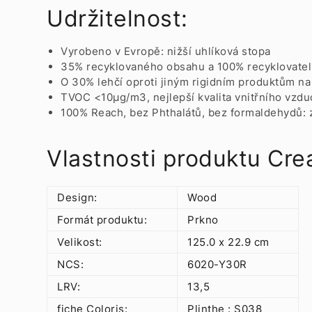
Udržitelnost:
Vyrobeno v Evropě: nižší uhlíková stopa
35% recyklovaného obsahu a 100% recyklovate
O 30% lehčí oproti jiným rigidním produktům na
TVOC <10µg/m3, nejlepší kvalita vnitřního vzd
100% Reach, bez Phthalátů, bez formaldehydů:
Vlastnosti produktu Cre
Design:
Wood
Formát produktu:
Prkno
Velikost:
125.0 x 22.9 cm
NCS:
6020-Y30R
LRV:
13,5
fiche Coloris:
Plinthe : S038