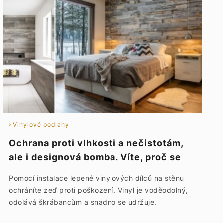
Vinylové podlahy
Ochrana proti vlhkosti a nečistotám,
ale i designová bomba. Víte, proč se
vinylové dílce lepí na stěnu?
Pomocí instalace lepené vinylových dílců na stěnu
ochráníte zeď proti poškození. Vinyl je voděodolný,
odolává škrábancům a snadno se udržuje.