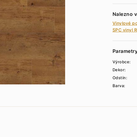
Nalezno v
Vinylové p
SPC vinyl 
Parametr
Výrobce:
Dekor:
Odstín:
Barva: