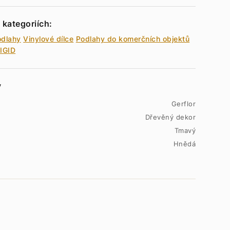
 kategoriích:
odlahy
Vinylové dílce
Podlahy do komerčních objektů
RIGID
y
Gerflor
Dřevěný dekor
Tmavý
Hnědá