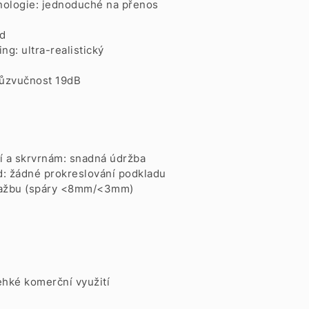
nologie: jednoduché na přenos
ed
g: ultra-realistický
růzvučnost 19dB
í a skrvrnám: snadná údržba
: žádné prokreslování podkladu
dlažbu (spáry <8mm/<3mm)
ehké komerční využití