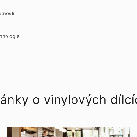
stnosti
chnologie
ánky o vinylových dílc