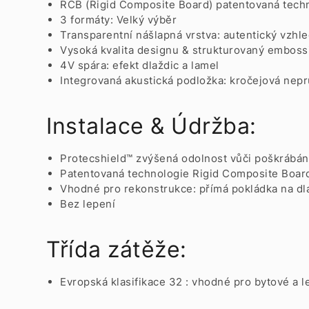
RCB (Rigid Composite Board) patentovaná tech
3 formáty: Velký výběr
Transparentní nášlapná vrstva: autentický vzhl
Vysoká kvalita designu & strukturovaný embossin
4V spára: efekt dlaždic a lamel
Integrovaná akustická podložka: kročejová nep
Instalace & Údržba:
Protecshield™ zvýšená odolnost vůči poškrábán
Patentovaná technologie Rigid Composite Board
Vhodné pro rekonstrukce: přímá pokládka na 
Bez lepení
Třída zátěže:
Evropská klasifikace 32 : vhodné pro bytové a l