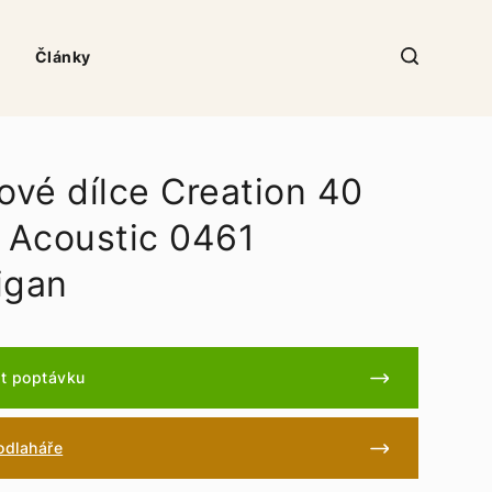
Články
ové dílce Creation 40
d Acoustic 0461
igan
t poptávku
podlaháře