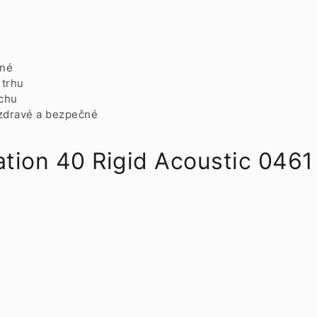
lné
 trhu
uchu
 zdravé a bezpečné
ation 40 Rigid Acoustic 0461