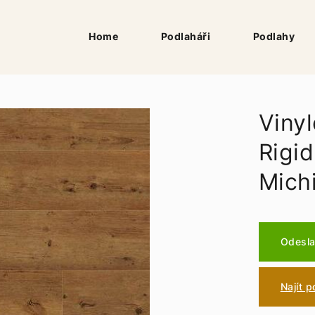
Home
Podlaháři
Podlahy
Vinyl
Rigi
Mich
Odesla
Najít 