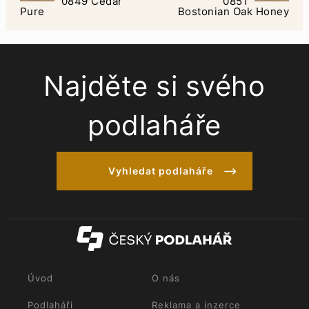
0849 Cedar
0851
Pure
Bostonian Oak Honey
Najděte si svého
podlaháře
Vyhledat podlaháře
Úvod
O nás
Podlaháři
Reklama a inzerce