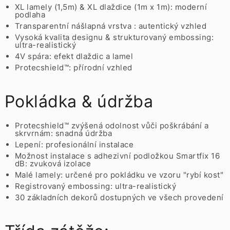
XL lamely (1,5m) & XL dlaždice (1m x 1m): moderní
podlaha
Transparentní nášlapná vrstva : autentický vzhled
Vysoká kvalita designu & strukturovaný embossing:
ultra-realistický
4V spára: efekt dlaždic a lamel
Protecshield™: přírodní vzhled
Pokládka & údržba
Protecshield™ zvýšená odolnost vůči poškrábání a
skrvrnám: snadná údržba
Lepení: profesionální instalace
Možnost instalace s adhezivní podložkou Smartfix 16
dB: zvuková izolace
Malé lamely: určené pro pokládku ve vzoru "rybí kost"
Registrovaný embossing: ultra-realistický
30 základních dekorů dostupných ve všech provedení