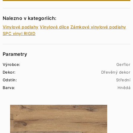
Nalezno v kategoriích:
Vinylové podlahy
Vinylové dílce
Zámkové vinylové podlahy
SPC vinyl RIGID
Parametry
Výrobce:
Gerflor
Dekor:
Dřevěný dekor
Odstín:
Střední
Barva:
Hnědá