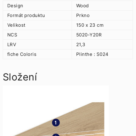
Design
Wood
Formát produktu
Prkno
Velikost
150 x 23 cm
NCS
5020-Y20R
LRV
21,3
fiche Coloris
Plinthe : S024
Složení