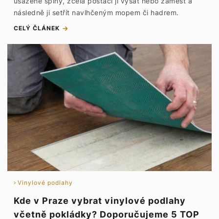
usazené špíny, zcela postačí ji vysát nebo zamést a
následně ji setřít navlhčeným mopem či hadrem.
CELÝ ČLÁNEK
Vinylové podlahy
Kde v Praze vybrat vinylové podlahy
včetně pokládky? Doporučujeme 5 TOP