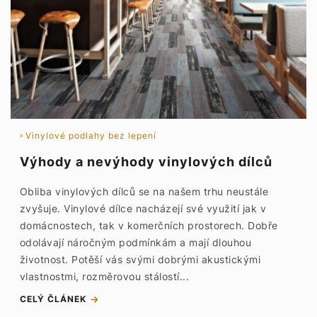
Vinylové podlahy bez lepení
Výhody a nevýhody vinylových dílců
Obliba vinylových dílců se na našem trhu neustále
zvyšuje. Vinylové dílce nacházejí své využití jak v
domácnostech, tak v komerčních prostorech. Dobře
odolávají náročným podmínkám a mají dlouhou
životnost. Potěší vás svými dobrými akustickými
vlastnostmi, rozměrovou stálostí...
CELÝ ČLÁNEK