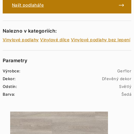
Najít podlaháře
Nalezno v kategoriích:
Vinylové podlahy
Vinylové dílce
Vinylové podlahy bez lepení
Parametry
Výrobce:
Gerflor
Dekor:
Dřevěný dekor
Odstín:
Světlý
Barva:
Šedá