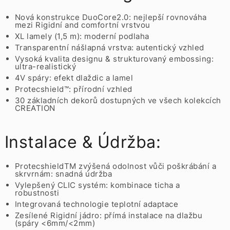
Nová konstrukce DuoCore2.0: nejlepší rovnováha
mezi Rigidní and comfortní vrstvou
XL lamely (1,5 m): moderní podlaha
Transparentní nášlapná vrstva: autentický vzhled
Vysoká kvalita designu & strukturovaný embossing:
ultra-realistický
4V spáry: efekt dlaždic a lamel
Protecshield™: přírodní vzhled
30 základních dekorů dostupných ve všech kolekcích
CREATION
Instalace & Údržba:
ProtecshieldTM zvýšená odolnost vůči poškrábání a
skrvrnám: snadná údržba
Vylepšený CLIC systém: kombinace ticha a
robustnosti
Integrovaná technologie teplotní adaptace
Zesílené Rigidní jádro: přímá instalace na dlažbu
(spáry <6mm/<2mm)