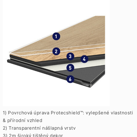
1) Povrchová úprava Protecshield™: vylepšené vlastnosti
& přírodní vzhled
2) Transparentní nášlapná vrstv
3) 2m široký tištěný dekor