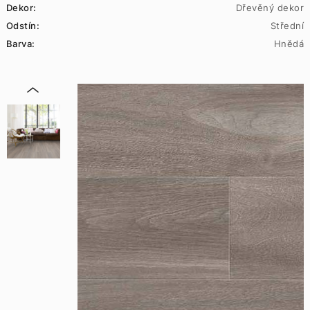
Dekor:
Dřevěný dekor
Odstín:
Střední
Barva:
Hnědá