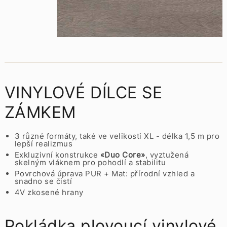
VINYLOVÉ DÍLCE SE
ZÁMKEM
3 různé formáty, také ve velikosti XL - délka 1,5 m pro
lepší realizmus
Exkluzivní konstrukce
«Duo Core»
, vyztužená
skelným vláknem pro pohodlí a stabilitu
Povrchová úprava PUR + Mat: přírodní vzhled a
snadno se čistí
4V zkosené hrany
Pokládka plovoucí vinylové