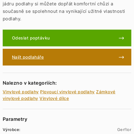
jádru podlahy si můžete dopřát komfortní chůzi a
současně se spolehnout na vynikající užitné vlastnosti
podlahy.
Odeslat poptávku
Najít podlaháře
Nalezno v kategoriích:
Vinylové podlahy
Plovoucí vinylové podlahy
Zámkové
vinylové podlahy
Vinylové dílce
Parametry
Výrobce:
Gerflor