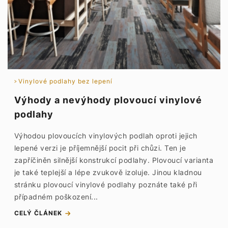
Vinylové podlahy bez lepení
Výhody a nevýhody plovoucí vinylové
podlahy
Výhodou plovoucích vinylových podlah oproti jejich
lepené verzi je příjemnější pocit při chůzi. Ten je
zapříčiněn silnější konstrukcí podlahy. Plovoucí varianta
je také teplejší a lépe zvukově izoluje. Jinou kladnou
stránku plovoucí vinylové podlahy poznáte také při
případném poškození...
CELÝ ČLÁNEK