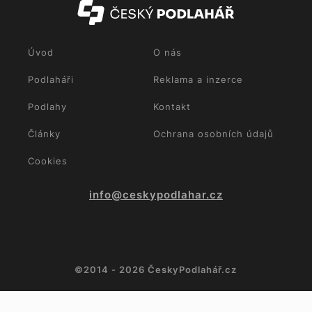
Úvod
O nás
Podlaháři
Reklama a inzerce
Podlahy
Kontakt
Články
Ochrana osobních údajů
Cookies
info@ceskypodlahar.cz
©2014 - 2026 ČeskyPodlahář.cz