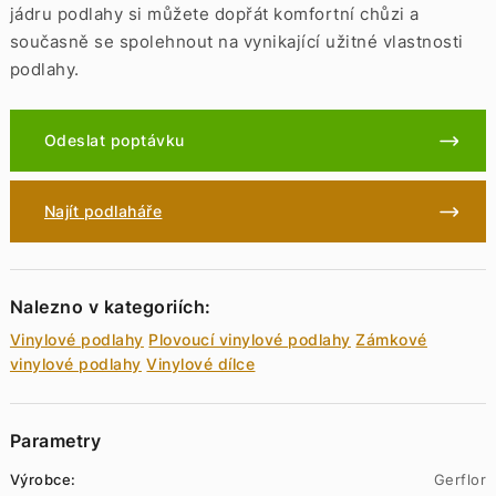
jádru podlahy si můžete dopřát komfortní chůzi a
současně se spolehnout na vynikající užitné vlastnosti
podlahy.
Odeslat poptávku
Najít podlaháře
Nalezno v kategoriích:
Vinylové podlahy
Plovoucí vinylové podlahy
Zámkové
vinylové podlahy
Vinylové dílce
Parametry
Výrobce:
Gerflor