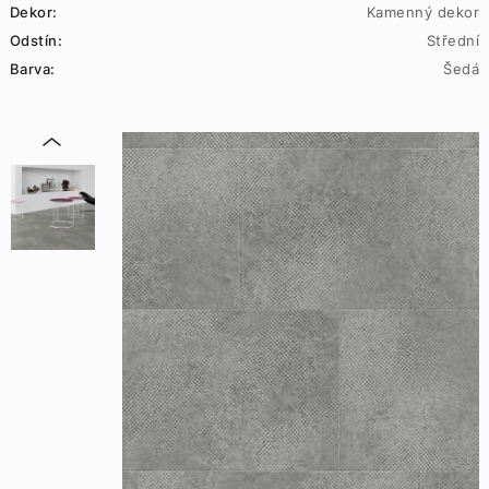
Dekor:
Kamenný dekor
Odstín:
Střední
Barva:
Šedá