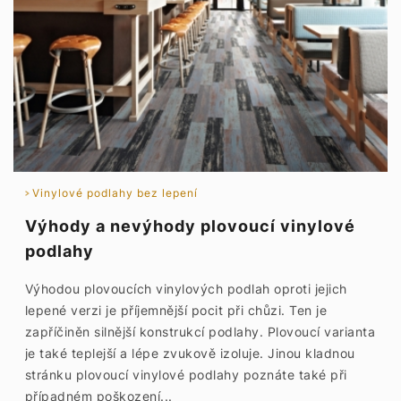
Vinylové podlahy bez lepení
Výhody a nevýhody plovoucí vinylové
podlahy
Výhodou plovoucích vinylových podlah oproti jejich
lepené verzi je příjemnější pocit při chůzi. Ten je
zapříčiněn silnější konstrukcí podlahy. Plovoucí varianta
je také teplejší a lépe zvukově izoluje. Jinou kladnou
stránku plovoucí vinylové podlahy poznáte také při
případném poškození...