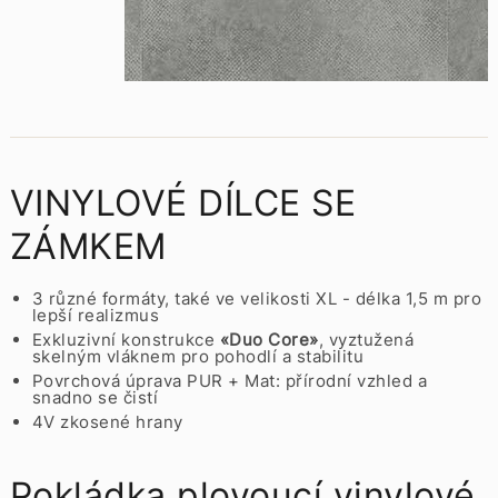
VINYLOVÉ DÍLCE SE
ZÁMKEM
3 různé formáty, také ve velikosti XL - délka 1,5 m pro
lepší realizmus
Exkluzivní konstrukce
«Duo Core»
, vyztužená
skelným vláknem pro pohodlí a stabilitu
Povrchová úprava PUR + Mat: přírodní vzhled a
snadno se čistí
4V zkosené hrany
Pokládka plovoucí vinylové