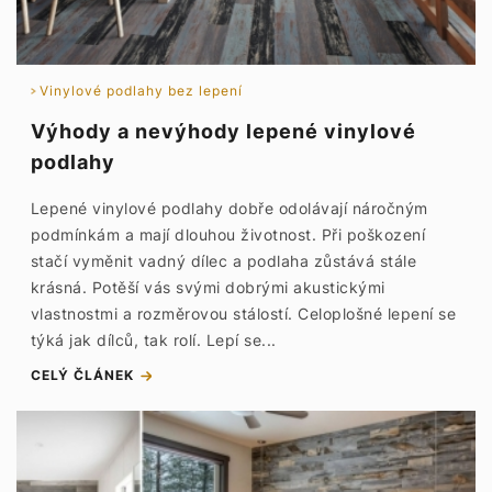
Vinylové podlahy bez lepení
Výhody a nevýhody lepené vinylové
podlahy
Lepené vinylové podlahy dobře odolávají náročným
podmínkám a mají dlouhou životnost. Při poškození
stačí vyměnit vadný dílec a podlaha zůstává stále
krásná. Potěší vás svými dobrými akustickými
vlastnostmi a rozměrovou stálostí. Celoplošné lepení se
týká jak dílců, tak rolí. Lepí se...
CELÝ ČLÁNEK