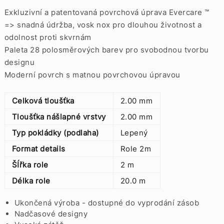
Exkluzivní a patentovaná povrchová úprava Evercare ™
=> snadná údržba, vosk nox pro dlouhou životnost a
odolnost proti skvrnám
Paleta 28 polosměrových barev pro svobodnou tvorbu
designu
Moderní povrch s matnou povrchovou úpravou
Celková tloušťka
2.00 mm
Tloušťka nášlapné vrstvy
2.00 mm
Typ pokládky (podlaha)
Lepený
Format details
Role 2m
ŠÍřka role
2 m
Délka role
20.0 m
Ukončená výroba - dostupné do vyprodání zásob
Nadčasové designy