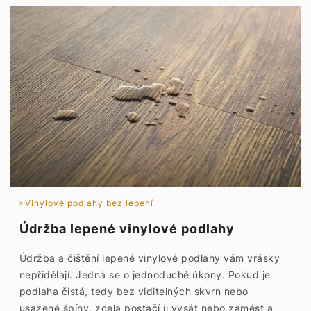
Vinylové podlahy bez lepení
Údržba lepené vinylové podlahy
Údržba a čištění lepené vinylové podlahy vám vrásky
nepřidělají. Jedná se o jednoduché úkony. Pokud je
podlaha čistá, tedy bez viditelných skvrn nebo
usazené špíny, zcela postačí ji vysát nebo zamést a