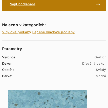
Najít podlaháře
Nalezno v kategoriích:
Vinylové podlahy
Lepené vinylové podlahy
Parametry
Výrobce:
Gerflor
Dekor:
Dřevěný dekor
Odstín:
Světlý
Barva:
Modrá