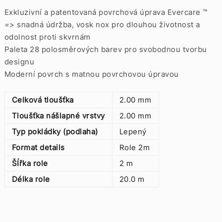
Exkluzivní a patentovaná povrchová úprava Evercare ™
=> snadná údržba, vosk nox pro dlouhou životnost a
odolnost proti skvrnám
Paleta 28 polosměrových barev pro svobodnou tvorbu
designu
Moderní povrch s matnou povrchovou úpravou
Celková tloušťka
2.00 mm
Tloušťka nášlapné vrstvy
2.00 mm
Typ pokládky (podlaha)
Lepený
Format details
Role 2m
ŠÍřka role
2 m
Délka role
20.0 m