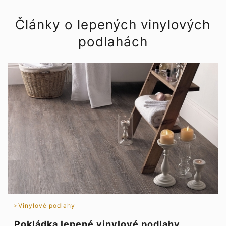
Články o lepených vinylových
podlahách
Vinylové podlahy
Pokládka lepené vinylové podlahy