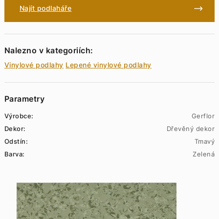
Najít podlaháře
Nalezno v kategoriích:
Vinylové podlahy
Lepené vinylové podlahy
Parametry
Výrobce:
Gerflor
Dekor:
Dřevěný dekor
Odstín:
Tmavý
Barva:
Zelená