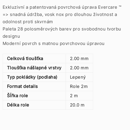
Exkluzivní a patentovaná povrchová úprava Evercare ™
=> snadná údržba, vosk nox pro dlouhou životnost a
odolnost proti skvrnám
Paleta 28 polosměrových barev pro svobodnou tvorbu
designu
Moderní povrch s matnou povrchovou úpravou
Celková tloušťka
2.00 mm
Tloušťka nášlapné vrstvy
2.00 mm
Typ pokládky (podlaha)
Lepený
Format details
Role 2m
ŠÍřka role
2 m
Délka role
20.0 m