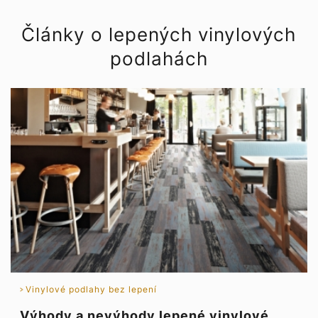
Články o lepených vinylových
podlahách
Vinylové podlahy bez lepení
Výhody a nevýhody lepené vinylové