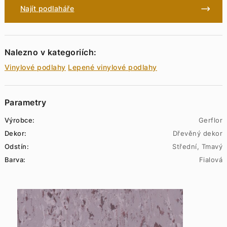
Najít podlaháře
Nalezno v kategoriích:
Vinylové podlahy
Lepené vinylové podlahy
Parametry
Výrobce:
Gerflor
Dekor:
Dřevěný dekor
Odstín:
Střední, Tmavý
Barva:
Fialová