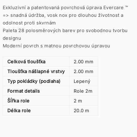
Exkluzivní a patentovaná povrchová úprava Evercare ™
=> snadná údržba, vosk nox pro dlouhou životnost a
odolnost proti skvrnám
Paleta 28 polosměrových barev pro svobodnou tvorbu
designu
Moderní povrch s matnou povrchovou úpravou
Celková tloušťka
2.00 mm
Tloušťka nášlapné vrstvy
2.00 mm
Typ pokládky (podlaha)
Lepený
Format details
Role 2m
ŠÍřka role
2 m
Délka role
20.0 m