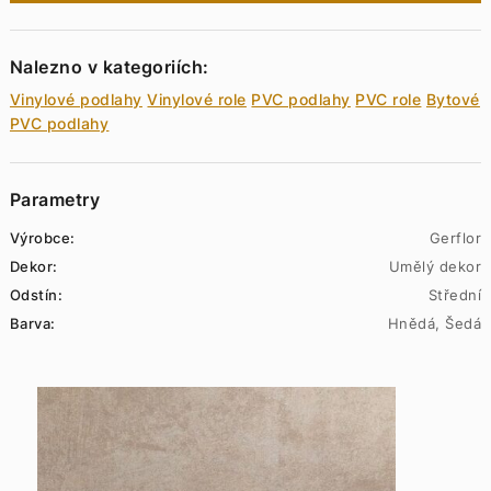
Nalezno v kategoriích:
Vinylové podlahy
Vinylové role
PVC podlahy
PVC role
Bytové
PVC podlahy
Parametry
Výrobce:
Gerflor
Dekor:
Umělý dekor
Odstín:
Střední
Barva:
Hnědá, Šedá