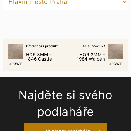
Hlavní město Praha
Předchozí produkt
Další produkt
HQR 3MM -
HQR 3MM -
1846 Castle
1984 Walden
Brown
Brown
Najděte si svého
podlaháře
Vyhledat podlaháře