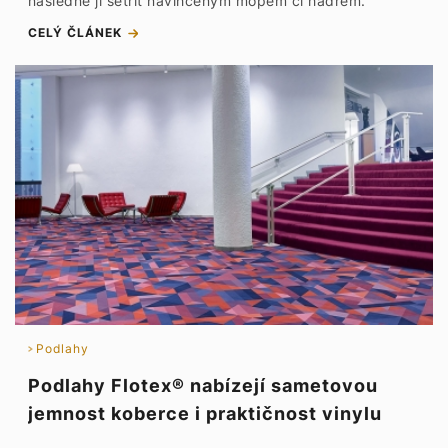
následně ji setřít navlhčeným mopem či hadrem.
CELÝ ČLÁNEK
Podlahy
Podlahy Flotex® nabízejí sametovou
jemnost koberce i praktičnost vinylu