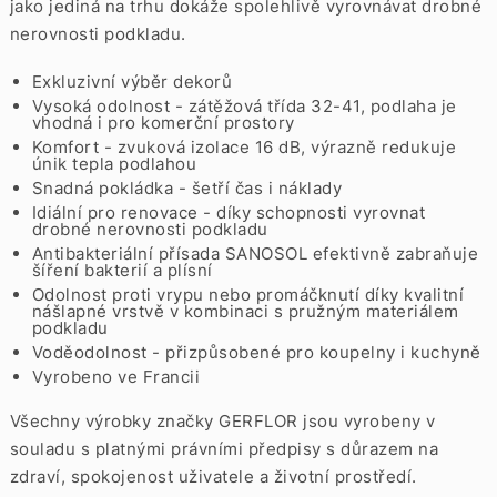
jako jediná na trhu dokáže spolehlivě vyrovnávat drobné
nerovnosti podkladu.
Exkluzivní výběr dekorů
Vysoká odolnost
- zátěžová třída 32-41, podlaha je
vhodná i pro komerční prostory
Komfort
- zvuková izolace 16 dB, výrazně redukuje
únik tepla podlahou
Snadná pokládka
- šetří čas i náklady
Idiální pro renovace
- díky schopnosti vyrovnat
drobné nerovnosti podkladu
Antibakteriální přísada SANOSOL
efektivně zabraňuje
šíření bakterií a plísní
Odolnost proti vrypu nebo promáčknutí
díky kvalitní
nášlapné vrstvě v kombinaci s pružným materiálem
podkladu
Voděodolnost
- přizpůsobené pro koupelny i kuchyně
Vyrobeno ve Francii
Všechny výrobky značky GERFLOR jsou vyrobeny v
souladu s platnými právními předpisy s důrazem na
zdraví, spokojenost uživatele a životní prostředí.