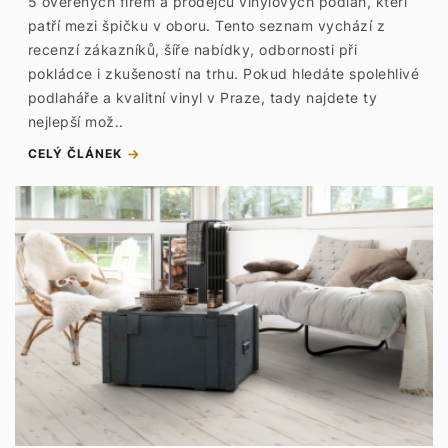
5 ověřených firem a prodejců vinylových podlah, kteří
patří mezi špičku v oboru. Tento seznam vychází z
recenzí zákazníků, šíře nabídky, odbornosti při
pokládce i zkušeností na trhu. Pokud hledáte spolehlivé
podlaháře a kvalitní vinyl v Praze, tady najdete ty
nejlepší mož..
CELÝ ČLÁNEK