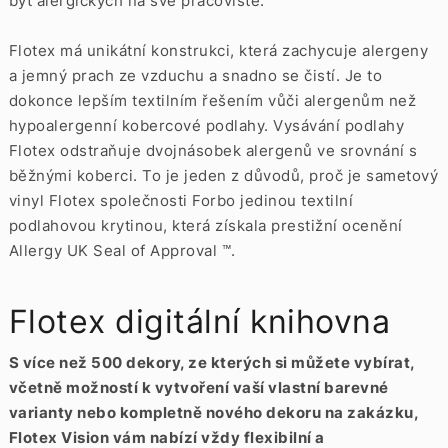
být alergických na své pracoviště.
Flotex má unikátní konstrukci, která zachycuje alergeny
a jemný prach ze vzduchu a snadno se čistí. Je to
dokonce lepším textilním řešením vůči alergenům než
hypoalergenní kobercové podlahy. Vysávání podlahy
Flotex odstraňuje dvojnásobek alergenů ve srovnání s
běžnými koberci. To je jeden z důvodů, proč je sametový
vinyl Flotex společnosti Forbo jedinou textilní
podlahovou krytinou, která získala prestižní ocenění
Allergy UK Seal of Approval ™.
Flotex digitální knihovna
S více než 500 dekory, ze kterých si můžete vybírat,
včetně možností k vytvoření vaší vlastní barevné
varianty nebo kompletně nového dekoru na zakázku,
Flotex Vision vám nabízí vždy flexibilní a