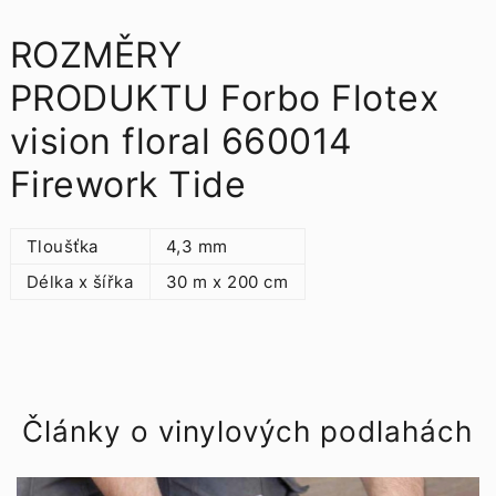
ROZMĚRY
PRODUKTU Forbo Flotex
vision floral 660014
Firework Tide
Tloušťka
4,3 mm
Délka x šířka
30 m x 200 cm
Články o vinylových podlahách