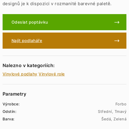
designů je k dispozici v rozmanité barevné paletě.
Odeslat poptávku
Najít podlaháře
Nalezno v kategoriích:
Vinylové podlahy
Vinylové role
Parametry
Výrobce:
Forbo
Odstín:
Střední, Tmavý
Barva:
Šedá, Zelená