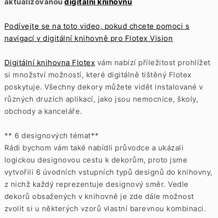
aktualizovanou
digitální knihovnu
Podívejte se na toto video, pokud chcete pomoci s
navigací v digitální knihovně pro Flotex Vision
Digitální knihovna Flotex
vám nabízí příležitost prohlížet
si množství možností, které digitálně tištěný Flotex
poskytuje. Všechny dekory můžete vidět instalované v
různých druzích aplikací, jako jsou nemocnice, školy,
obchody a kanceláře.
** 6 designových témat**
Rádi bychom vám také nabídli průvodce a ukázali
logickou designovou cestu k dekorům, proto jsme
vytvořili 6 úvodních vstupních typů designů do knihovny,
z nichž každý reprezentuje designový směr. Vedle
dekorů obsažených v knihovně je zde dále možnost
zvolit si u některých vzorů vlastní barevnou kombinaci.