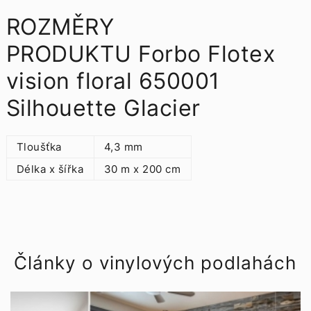
ROZMĚRY
PRODUKTU Forbo Flotex
vision floral 650001
Silhouette Glacier
Tloušťka
4,3 mm
Délka x šířka
30 m x 200 cm
Články o vinylových podlahách