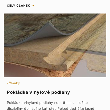
CELÝ ČLÁNEK
Články
Pokládka vinylové podlahy
Pokládka vinylové podlahy nepatří mezi složité
disciplíny domácího kutilství. Pokud dodržíte jasně