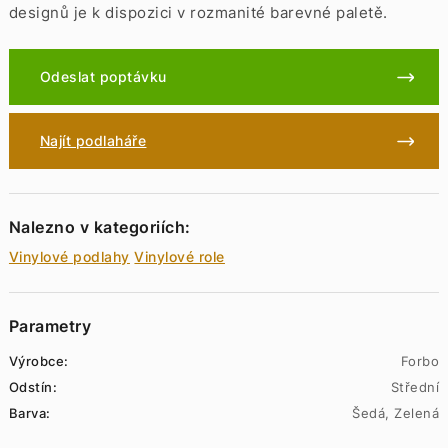
designů je k dispozici v rozmanité barevné paletě.
Odeslat poptávku
Najít podlaháře
Nalezno v kategoriích:
Vinylové podlahy
Vinylové role
Parametry
Výrobce:
Forbo
Odstín:
Střední
Barva:
Šedá, Zelená