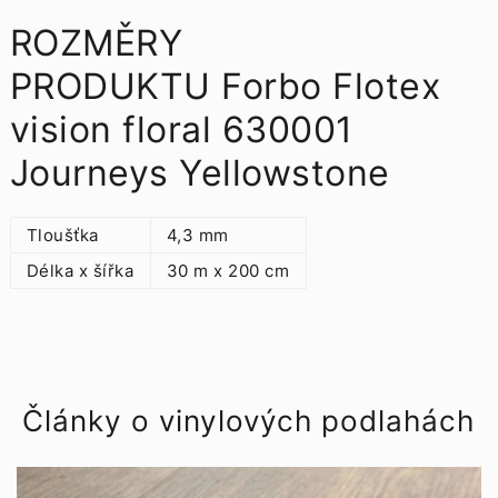
ROZMĚRY
PRODUKTU Forbo Flotex
vision floral 630001
Journeys Yellowstone
Tloušťka
4,3 mm
Délka x šířka
30 m x 200 cm
Články o vinylových podlahách