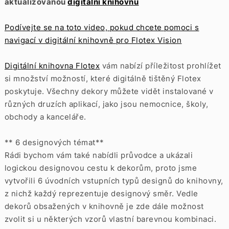
aktualizovanou
digitální knihovnu
Podívejte se na toto video, pokud chcete pomoci s
navigací v digitální knihovně pro Flotex Vision
Digitální knihovna Flotex
vám nabízí příležitost prohlížet
si množství možností, které digitálně tištěný Flotex
poskytuje. Všechny dekory můžete vidět instalované v
různých druzích aplikací, jako jsou nemocnice, školy,
obchody a kanceláře.
** 6 designových témat**
Rádi bychom vám také nabídli průvodce a ukázali
logickou designovou cestu k dekorům, proto jsme
vytvořili 6 úvodních vstupních typů designů do knihovny,
z nichž každý reprezentuje designový směr. Vedle
dekorů obsažených v knihovně je zde dále možnost
zvolit si u některých vzorů vlastní barevnou kombinaci.