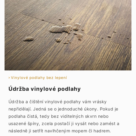
Vinylové podlahy bez lepení
Údržba vinylové podlahy
Údržba a čištění vinylové podlahy vám vrásky
nepřidělají. Jedná se o jednoduché úkony. Pokud je
podlaha čistá, tedy bez viditelných skvrn nebo
usazené špíny, zcela postačí ji vysát nebo zamést a
následně ji setřít navlhčeným mopem či hadrem.