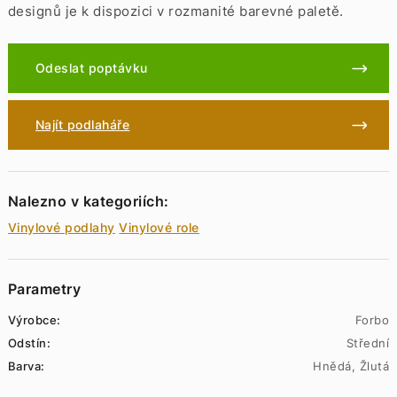
designů je k dispozici v rozmanité barevné paletě.
Odeslat poptávku
Najít podlaháře
Nalezno v kategoriích:
Vinylové podlahy
Vinylové role
Parametry
Výrobce:
Forbo
Odstín:
Střední
Barva:
Hnědá, Žlutá