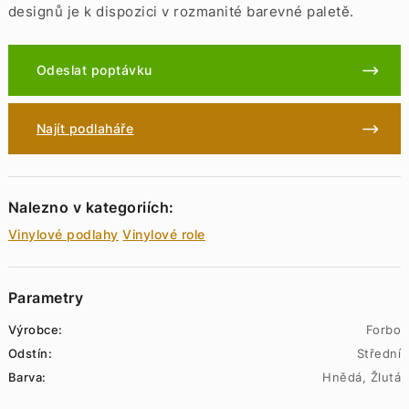
designů je k dispozici v rozmanité barevné paletě.
Odeslat poptávku
Najít podlaháře
Nalezno v kategoriích:
Vinylové podlahy
Vinylové role
Parametry
Výrobce:
Forbo
Odstín:
Střední
Barva:
Hnědá, Žlutá