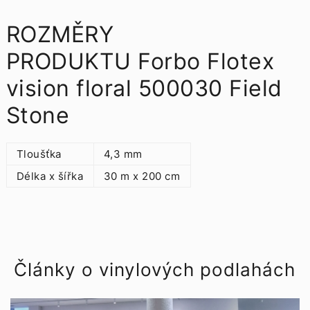
ROZMĚRY
PRODUKTU Forbo Flotex
vision floral 500030 Field
Stone
Tloušťka
4,3 mm
Délka x šířka
30 m x 200 cm
Články o vinylových podlahách