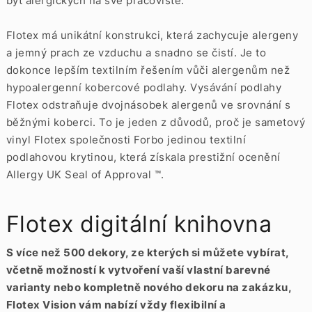
být alergických na své pracoviště.
Flotex má unikátní konstrukci, která zachycuje alergeny
a jemný prach ze vzduchu a snadno se čistí. Je to
dokonce lepším textilním řešením vůči alergenům než
hypoalergenní kobercové podlahy. Vysávání podlahy
Flotex odstraňuje dvojnásobek alergenů ve srovnání s
běžnými koberci. To je jeden z důvodů, proč je sametový
vinyl Flotex společnosti Forbo jedinou textilní
podlahovou krytinou, která získala prestižní ocenění
Allergy UK Seal of Approval ™.
Flotex digitální knihovna
S více než 500 dekory, ze kterých si můžete vybírat,
včetně možností k vytvoření vaší vlastní barevné
varianty nebo kompletně nového dekoru na zakázku,
Flotex Vision vám nabízí vždy flexibilní a