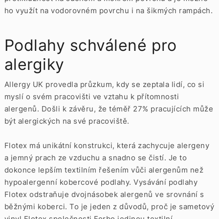
ho využít na vodorovném povrchu i na šikmých rampách.
Podlahy schválené pro
alergiky
Allergy UK provedla průzkum, kdy se zeptala lidí, co si
myslí o svém pracovišti ve vztahu k přítomnosti
alergenů. Došli k závěru, že téměř 27% pracujících může
být alergických na své pracoviště.
Flotex má unikátní konstrukci, která zachycuje alergeny
a jemný prach ze vzduchu a snadno se čistí. Je to
dokonce lepším textilním řešením vůči alergenům než
hypoalergenní kobercové podlahy. Vysávání podlahy
Flotex odstraňuje dvojnásobek alergenů ve srovnání s
běžnými koberci. To je jeden z důvodů, proč je sametový
vinyl Flotex společnosti Forbo jedinou textilní