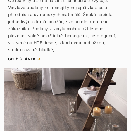
Obliba vinylu se na našem trhu neustále zvyšuje.
Vinylové podlahy kombinují ty nejlepší vlastnosti
přírodních a syntetických materiálů. Široká nabídka
jednotlivých druhů umožňuje volbu dle preferencí
zákazníka. Podlahy z vinylu mohou být lepené,
plovoucí, volně položitelné, homogenní, heterogenní,
vrstvené na HDF desce, s korkovou podložkou,
strukturované, hladké,.....
CELÝ ČLÁNEK