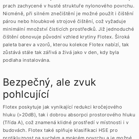
prach zachycené v husté struktuře nylonového povrchu.
Nicméně, při silném znečištění je možné použít i čištění
párou nebo hloubkové strojové čištění, což vyžaduje
minimální množství čisticích prostředků. Již jednoduché
čištění obnovuje původní vzhled krytiny Flotex. Široká
paleta barev a vzorů, kterou kolekce Flotex nabízí, tak
zůstává stále tak zářivá a živá jako v den, kdy byla
podlaha instalována.
Bezpečný, ale zvuk
pohlcující
Flotex poskytuje jak vynikající redukci kročejového
hluku (>20dB), tak i dobrou absorpci prostorového hluku
(Třída A), což znamená klidné prostředí v místnosti i v
budovách. Flotex také splňuje klasifikaci HSE pro
protikluznost na suchém a mokrém povrchu a je možné