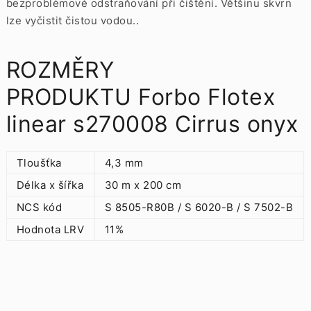
bezproblémové odstraňování při čištění. Většinu skvrn
lze vyčistit čistou vodou..
ROZMĚRY
PRODUKTU Forbo Flotex
linear s270008 Cirrus onyx
Tloušťka
4,3 mm
Délka x šířka
30 m x 200 cm
NCS kód
S 8505-R80B / S 6020-B / S 7502-B
Hodnota LRV
11%