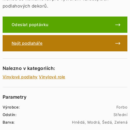
podlahových dekorů.
Odeslat poptávku
Najít podlaháře
Nalezno v kategoriích:
Vinylové podlahy
Vinylové role
Parametry
Výrobce:
Forbo
Odstín:
Střední
Barva:
Hnědá, Modrá, Šedá, Zelená