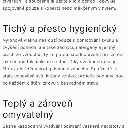
čtvereční, a současně si užijte klid a pohodlí obvykle
spojované pouze s koberci nebo měkčeným vinylem.
Tichý a přesto hygienický
Nylonová vlákna neslouží pouze k pohlcování zvuku a
zvýšení pohodlí, ale také zachycují alergeny a jemný
prach ze vzduchu. Ty se potom snadno uvolní při čištění
jak suchou tak mokrou cestou. Díky své konstrukci je
Flotex chráněný proti plísním a zápachu. Současně si
stále uchovává svůj krásný vzhled, protože podlahy jsou
po každém čištění znovu v bezvadném stavu.
Teplý a zároveň
omyvatelný
Běžné každodenní vysávání odstraní veškeré nečistoty a