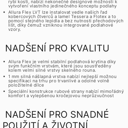
rybí kosti, nabízí nekonečné designové možnosti k
vytvoření vlastního jedinečného konceptu podlahy
Allura Flex LVT lze instalovat vedle našich řad
kobercových čtverců a lamel Tessera a Flotex a to
pomocí stejného lepidla a bez nutnosti přechodových
lišt, díky čemuž vzniknou integrované podlahové
vzory.
NADŠENÍ PRO KVALITU
Allura Flex je velmi stabilní podlahová krytina díky
svým funkčním vrstvám, které jsou soustředěny
kolem velmi silné vrstvy skelného rouna.
1 mm silná nášlapná vrstva nabízí nejlepší možnou
specifikaci na trhu pro trvanlivé a odolné volně
položitelné dílce
Speciální konstrukce rubové strany nabízí mimořádný
komfort a vylepšenou kročejovou neprůzvučnost
NADŠENÍ PRO SNADNÉ
POUŽITÍ A ŽIVOTNÍ