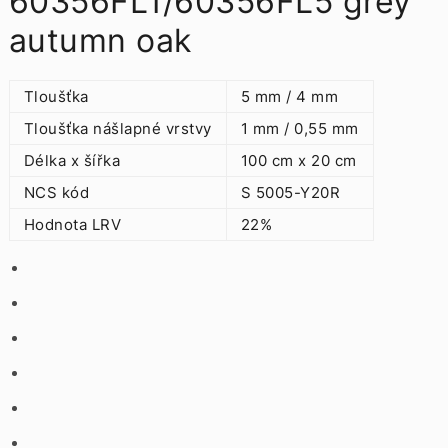
60356FL1/60356FL5 grey
autumn oak
Tloušťka
5 mm / 4 mm
Tloušťka nášlapné vrstvy
1 mm / 0,55 mm
Délka x šířka
100 cm x 20 cm
NCS kód
S 5005-Y20R
Hodnota LRV
22%