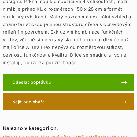
designu. Prkna jsou k dispozici ve 4 velikostech, mezi
nimiž je prkno XL o rozměrech 150 x 28 cm a formát
struktury rybí kosti. Matný povrch má neutrální vzhled a
charakteristickou jemnou strukturu dřeva s opravdovým
reliéfním povrchem. Exkluzivní kombinace funkčních
vrstev, včetně silné vrstvy skelného rouna, díky čemuž
mají dílce Allura Flex nebývalou rozměrovou stálost,
pevnost, funkčnost a kvalitu. Dílce se snadno a rychle
instalují, pouze za použití fixace.
Odeslat poptávku
Najít podlaháře
Nalezno v kategoriích: