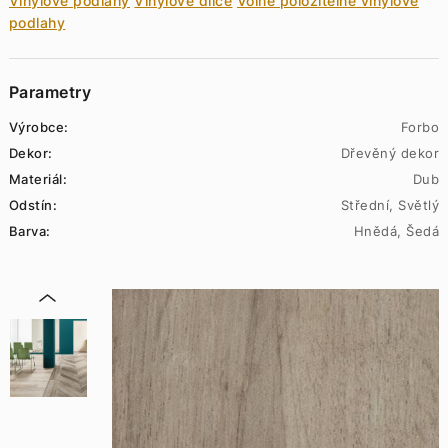
Vinylové podlahy
Vinylové dílce
Volně položitelné vinylové
podlahy
Parametry
Výrobce:
Forbo
Dekor:
Dřevěný dekor
Materiál:
Dub
Odstín:
Střední, Světlý
Barva:
Hnědá, Šedá