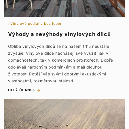
Vinylové podlahy bez lepení
Výhody a nevýhody vinylových dílců
Obliba vinylových dílců se na našem trhu neustále
zvyšuje. Vinylové dílce nacházejí své využití jak v
domácnostech, tak v komerčních prostorech. Dobře
odolávají náročným podmínkám a mají dlouhou
životnost. Potěší vás svými dobrými akustickými
vlastnostmi, rozměrovou stálostí...
CELÝ ČLÁNEK