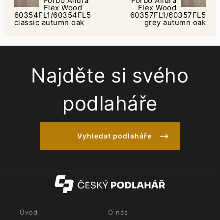
Forbo Allura
Forbo Allura
Flex Wood
Flex Wood
60354FL1/60354FL5
60357FL1/60357FL5
classic autumn oak
grey autumn oak
Najděte si svého
podlaháře
Vyhledat podlaháře
Úvod
O nás