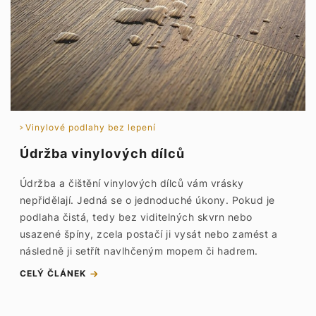
Vinylové podlahy bez lepení
Údržba vinylových dílců
Údržba a čištění vinylových dílců vám vrásky
nepřidělají. Jedná se o jednoduché úkony. Pokud je
podlaha čistá, tedy bez viditelných skvrn nebo
usazené špíny, zcela postačí ji vysát nebo zamést a
následně ji setřít navlhčeným mopem či hadrem.
CELÝ ČLÁNEK