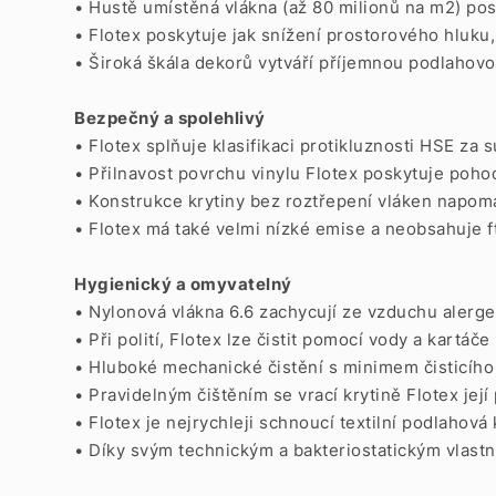
• Hustě umístěná vlákna (až 80 milionů na m2) pos
• Flotex poskytuje jak snížení prostorového hluku,
• Široká škála dekorů vytváří příjemnou podlahovo
Bezpečný a spolehlivý
• Flotex splňuje klasifikaci protikluznosti HSE za
• Přilnavost povrchu vinylu Flotex poskytuje pohod
• Konstrukce krytiny bez roztřepení vláken napo
• Flotex má také velmi nízké emise a neobsahuje ft
Hygienický a omyvatelný
• Nylonová vlákna 6.6 zachycují ze vzduchu alerge
• Při polití, Flotex lze čistit pomocí vody a kartáče
• Hluboké mechanické čistění s minimem čisticího
• Pravidelným čištěním se vrací krytině Flotex jej
• Flotex je nejrychleji schnoucí textilní podlahová 
• Díky svým technickým a bakteriostatickým vlast