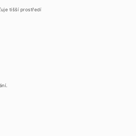
uje tišší prostředí
ání.