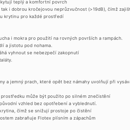
kytují teplý a komfortní povrch
 tak i dobrou kročejovou neprůzvučnost (>19dB), čímž zajišť
u krytinu pro každé prostředí
 sucha i mokra pro použití na rovných površích a rampách.
lí a jistotu pod nohama.
máhá vyhnout se nebezpečí zakopnutí
aláty.
ny a jemný prach, které opět bez námahy uvolňují při vysáv
 prostředku může být použito po silném znečistění
í původní vzhled bez opotřebení a vyblednutí.
krytina, čímž se snižují prostoje po čistění
nostem zabraňuje Flotex plísním a zápachům