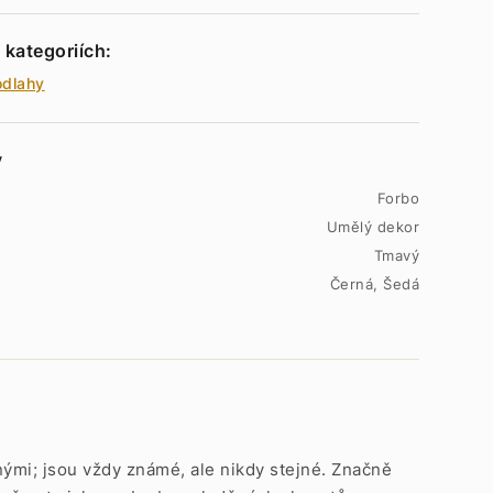
 kategoriích:
odlahy
y
Forbo
Umělý dekor
Tmavý
Černá, Šedá
dnými; jsou vždy známé, ale nikdy stejné. Značně