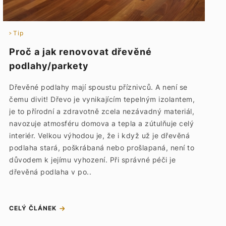
Tip
Proč a jak renovovat dřevěné
podlahy/parkety
Dřevěné podlahy mají spoustu příznivců. A není se
čemu divit! Dřevo je vynikajícím tepelným izolantem,
je to přírodní a zdravotně zcela nezávadný materiál,
navozuje atmosféru domova a tepla a zútulňuje celý
interiér. Velkou výhodou je, že i když už je dřevěná
podlaha stará, poškrábaná nebo prošlapaná, není to
důvodem k jejímu vyhození. Při správné péči je
dřevěná podlaha v po..
CELÝ ČLÁNEK