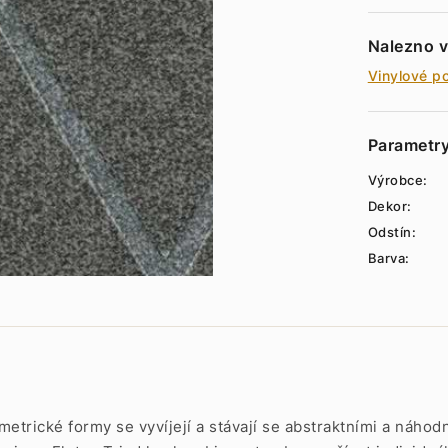
Nalezno v
Vinylové p
Parametr
Výrobce:
Dekor:
Odstín:
Barva:
ometrické formy se vyvíjejí a stávají se abstraktními a náho