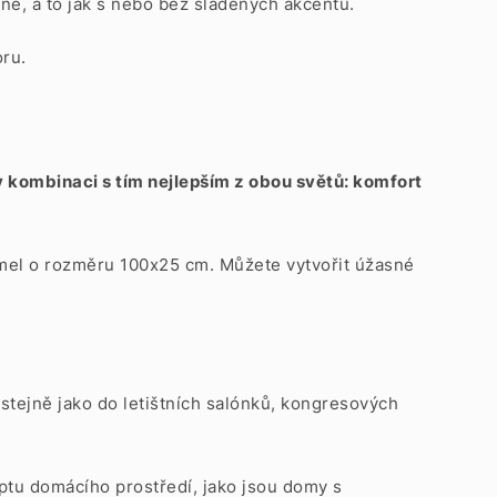
lně, a to jak s nebo bez sladěných akcentů.
oru.
v kombinaci s tím nejlepším z obou světů: komfort
lamel o rozměru 100x25 cm. Můžete vytvořit úžasné
 stejně jako do letištních salónků, kongresových
tu domácího prostředí, jako jsou domy s