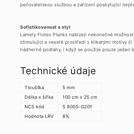
pečovatelskou službou a zařízení poskytující nepře
Sofistikovanost a styl
Lamely Flotex Planks nabízejí nekonečné možnosti
stimulující a veselé prostředí s klikatými motivy č
nádherné podlahy, i když se použije pouze jeden 
Technické údaje
Tloušťka
5 mm
Délka x šířka
100 cm x 25 cm
NCS kód
S 8005-G20Y
Hodnota LRV
8%