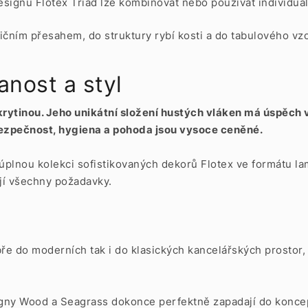
esignu Flotex Triad lze kombinovat nebo používat individuá
ičním přesahem, do struktury rybí kosti a do tabulového vz
anost a styl
 krytinou. Jeho unikátní složení hustých vláken má úspěch 
 bezpečnost, hygiena a pohoda jsou vysoce ceněné.
 úplnou kolekci sofistikovaných dekorů Flotex ve formátu 
jí všechny požadavky.
ře do moderních tak i do klasických kancelářských prostor,
gny
Wood
a
Seagrass
dokonce perfektně zapadají do koncep