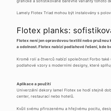
grafické a sofistikované barevné varianty tohoto d
Lamely Flotex Triad mohou být instalovány s polov
Flotex planks: sofistikov
Flotex není jen opravdovou textilií nebo pružnou
a odolnost. Flotex nabízí podlahové řešení, kde
Kromě rolí a čtverců nabízí společnost Forbo také
podlahové vzory s moderními designy, které splňu
Aplikace a použití
Univerzální dekory lamel Flotex se hodí stejně dob
center, restaurací nebo hotelů.
Kvůli svému přirozenému a hřejivému pocitu, desi