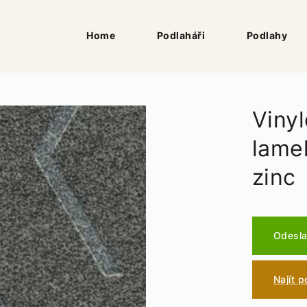
Home
Podlaháři
Podlahy
Vinyl
lame
zinc
Odesla
Najít 