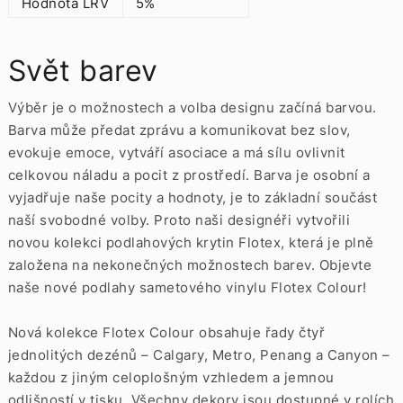
Hodnota LRV
5%
Svět barev
Výběr je o možnostech a volba designu začíná barvou.
Barva může předat zprávu a komunikovat bez slov,
evokuje emoce, vytváří asociace a má sílu ovlivnit
celkovou náladu a pocit z prostředí. Barva je osobní a
vyjadřuje naše pocity a hodnoty, je to základní součást
naší svobodné volby. Proto naši designéři vytvořili
novou kolekci podlahových krytin Flotex, která je plně
založena na nekonečných možnostech barev. Objevte
naše nové podlahy sametového vinylu Flotex Colour!
Nová kolekce Flotex Colour obsahuje řady čtyř
jednolitých dezénů – Calgary, Metro, Penang a Canyon –
každou z jiným celoplošným vzhledem a jemnou
odlišností v tisku. Všechny dekory jsou dostupné v rolích