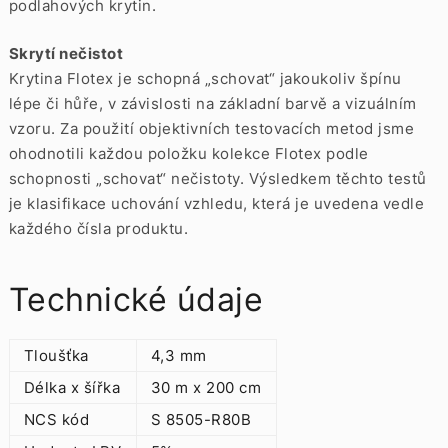
podlahových krytin.
Skrytí nečistot
Krytina Flotex je schopná „schovat“ jakoukoliv špínu
lépe či hůře, v závislosti na základní barvě a vizuálním
vzoru. Za použití objektivních testovacích metod jsme
ohodnotili každou položku kolekce Flotex podle
schopnosti „schovat“ nečistoty. Výsledkem těchto testů
je klasifikace uchování vzhledu, která je uvedena vedle
každého čísla produktu.
Technické údaje
Tloušťka
4,3 mm
Délka x šířka
30 m x 200 cm
NCS kód
S 8505-R80B