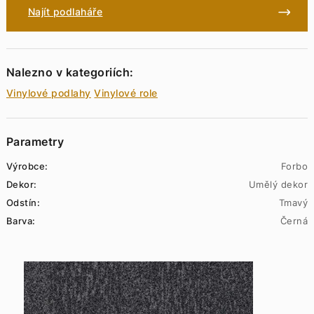
Najít podlaháře
Nalezno v kategoriích:
Vinylové podlahy
Vinylové role
Parametry
Výrobce:
Forbo
Dekor:
Umělý dekor
Odstín:
Tmavý
Barva:
Černá