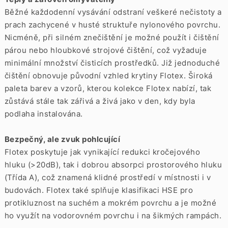
Běžné každodenní vysávání odstraní veškeré nečistoty a
prach zachycené v husté struktuře nylonového povrchu.
Nicméně, při silném znečištění je možné použít i čištění
párou nebo hloubkové strojové čištění, což vyžaduje
minimální množství čisticích prostředků. Již jednoduché
čištění obnovuje původní vzhled krytiny Flotex. Široká
paleta barev a vzorů, kterou kolekce Flotex nabízí, tak
zůstává stále tak zářivá a živá jako v den, kdy byla
podlaha instalována.
Bezpečný, ale zvuk pohlcující
Flotex poskytuje jak vynikající redukci kročejového
hluku (>20dB), tak i dobrou absorpci prostorového hluku
(Třída A), což znamená klidné prostředí v místnosti i v
budovách. Flotex také splňuje klasifikaci HSE pro
protikluznost na suchém a mokrém povrchu a je možné
ho využít na vodorovném povrchu i na šikmých rampách.