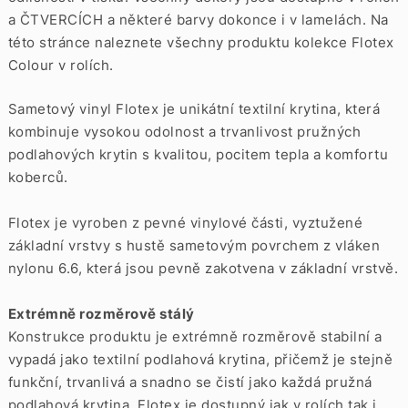
a
ČTVERCÍCH
a některé barvy dokonce i v
lamelách. Na
této stránce naleznete všechny produktu kolekce Flotex
Colour v rolích.
Sametový vinyl Flotex je unikátní textilní krytina, která
kombinuje vysokou odolnost a trvanlivost pružných
podlahových krytin s kvalitou, pocitem tepla a komfortu
koberců.
Flotex je vyroben z pevné vinylové části, vyztužené
základní vrstvy s hustě sametovým povrchem z vláken
nylonu 6.6, která jsou pevně zakotvena v základní vrstvě.
Extrémně rozměrově stálý
Konstrukce produktu je extrémně rozměrově stabilní a
vypadá jako textilní podlahová krytina, přičemž je stejně
funkční, trvanlivá a snadno se čistí jako každá pružná
podlahová krytina. Flotex je dostupný jak v rolích tak i