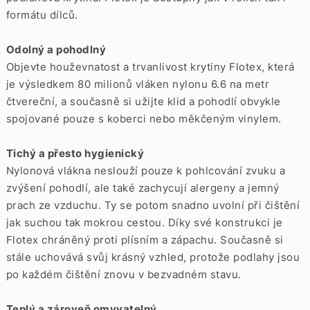
formátu dílců.
Odolný a pohodlný
Objevte houževnatost a trvanlivost krytiny Flotex, která
je výsledkem 80 milionů vláken nylonu 6.6 na metr
čtvereční, a současně si užijte klid a pohodlí obvykle
spojované pouze s koberci nebo měkčeným vinylem.
Tichý a přesto hygienický
Nylonová vlákna neslouží pouze k pohlcování zvuku a
zvýšení pohodlí, ale také zachycují alergeny a jemný
prach ze vzduchu. Ty se potom snadno uvolní při čištění
jak suchou tak mokrou cestou. Díky své konstrukci je
Flotex chráněný proti plísním a zápachu. Současně si
stále uchovává svůj krásný vzhled, protože podlahy jsou
po každém čištění znovu v bezvadném stavu.
Teplý a zároveň omyvatelný