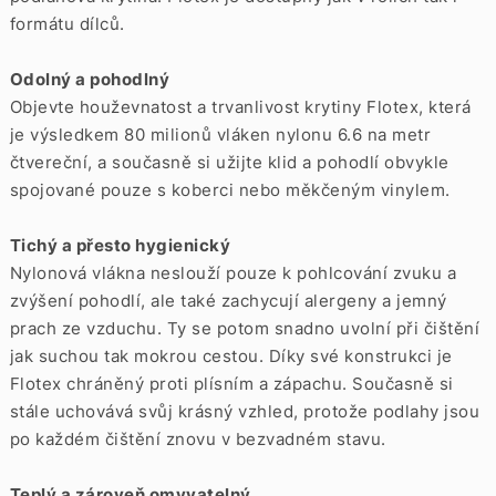
formátu dílců.
Odolný a pohodlný
Objevte houževnatost a trvanlivost krytiny Flotex, která
je výsledkem 80 milionů vláken nylonu 6.6 na metr
čtvereční, a současně si užijte klid a pohodlí obvykle
spojované pouze s koberci nebo měkčeným vinylem.
Tichý a přesto hygienický
Nylonová vlákna neslouží pouze k pohlcování zvuku a
zvýšení pohodlí, ale také zachycují alergeny a jemný
prach ze vzduchu. Ty se potom snadno uvolní při čištění
jak suchou tak mokrou cestou. Díky své konstrukci je
Flotex chráněný proti plísním a zápachu. Současně si
stále uchovává svůj krásný vzhled, protože podlahy jsou
po každém čištění znovu v bezvadném stavu.
Teplý a zároveň omyvatelný