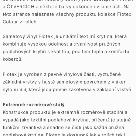
a
ČTVERCÍCH
a některé barvy dokonce i v
lamelách. Na
této stránce naleznete všechny produktu kolekce Flotex
Colour v rolích.
Sametový vinyl Flotex je unikátní textilní krytina, která
kombinuje vysokou odolnost a trvanlivost pružných
podlahových krytin s kvalitou, pocitem tepla a komfortu
koberců.
Flotex je vyroben z pevné vinylové části, vyztužené
základní vrstvy s hustě sametovým povrchem z vláken
nylonu 6.6, která jsou pevně zakotvena v základní vrstvě.
Extrémně rozměrově stálý
Konstrukce produktu je extrémně rozměrově stabilní a
vypadá jako textilní podlahová krytina, přičemž je stejně
funkční, trvanlivá a snadno se čistí jako každá pružná
podlahová krytina. Flotex je dostupný jak v rolích tak i