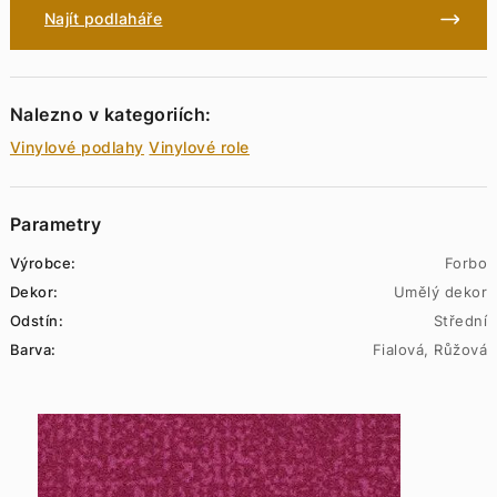
Najít podlaháře
Nalezno v kategoriích:
Vinylové podlahy
Vinylové role
Parametry
Výrobce:
Forbo
Dekor:
Umělý dekor
Odstín:
Střední
Barva:
Fialová, Růžová