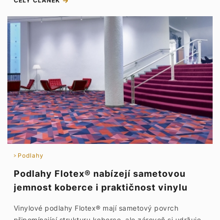
CELÝ ČLÁNEK
Podlahy
Podlahy Flotex® nabízejí sametovou
jemnost koberce i praktičnost vinylu
Vinylové podlahy Flotex® mají sametový povrch
připomínající strukturu koberce, ale zároveň si udržuje