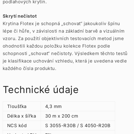
podlahových krytin.
Skrytí nečistot
Krytina Flotex je schopná „schovat“ jakoukoliv špínu
lépe či hůře, v závislosti na základní barvě a vizuálním
vzoru. Za použití objektivních testovacích metod jsme
ohodnotili každou položku kolekce Flotex podle
schopnosti „schovat“ nečistoty. Výsledkem těchto testů
je klasifikace uchování vzhledu, která je uvedena vedle
každého čísla produktu.
Technické údaje
Tloušťka
4,3 mm
Délka x šířka
30 m x 200 cm
NCS kód
S 3055-R30B / S 4050-R20B