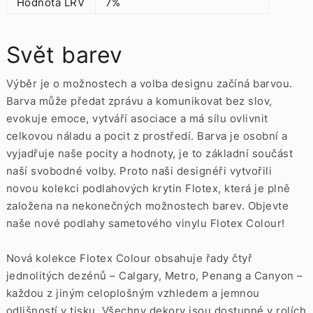
Hodnota LRV
7%
Svět barev
Výběr je o možnostech a volba designu začíná barvou.
Barva může předat zprávu a komunikovat bez slov,
evokuje emoce, vytváří asociace a má sílu ovlivnit
celkovou náladu a pocit z prostředí. Barva je osobní a
vyjadřuje naše pocity a hodnoty, je to základní součást
naší svobodné volby. Proto naši designéři vytvořili
novou kolekci podlahových krytin Flotex, která je plně
založena na nekonečných možnostech barev. Objevte
naše nové podlahy sametového vinylu Flotex Colour!
Nová kolekce Flotex Colour obsahuje řady čtyř
jednolitých dezénů – Calgary, Metro, Penang a Canyon –
každou z jiným celoplošným vzhledem a jemnou
odlišností v tisku. Všechny dekory jsou dostupné v rolích