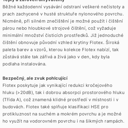
Běžné každodenní vysávání odstraní veškeré nečistoty a
prach zachycené v husté struktuře nylonového povrchu.
Nicméně, při silném znečištění je možné použít i čištění
párou nebo hloubkové strojové čištění, což vyžaduje
minimální množství čisticích prostředků. Již jednoduché
čištění obnovuje původní vzhled krytiny Flotex. Široká
paleta barev a vzorů, kterou kolekce Flotex nabízí, tak
zůstává stále tak zářivá a živá jako v den, kdy byla
podlaha instalována.
Bezpečný, ale zvuk pohlcující
Flotex poskytuje jak vynikající redukci kročejového
hluku (>20dB), tak i dobrou absorpci prostorového hluku
(Třída A), což znamená klidné prostředí v místnosti i v
budovách. Flotex také splňuje klasifikaci HSE pro
protikluznost na suchém a mokrém povrchu a je možné
ho využít na vodorovném povrchu i na šikmých rampách.