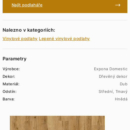
Najít podlaháře
Nalezno v kategoriích:
Vinylové podlahy
Lepené vinylové podlahy
Parametry
Výrobce:
Expona Domestic
Dekor:
Dřevěný dekor
Materiál:
Dub
Odstín:
Střední, Tmavý
Barva:
Hnědá