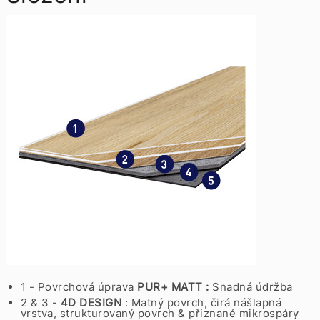
1 - Povrchová úprava
PUR+ MATT :
Snadná údržba
2 & 3 -
4D DESIGN
: Matný povrch, čirá nášlapná
vrstva, strukturovaný povrch & přiznané mikrospáry