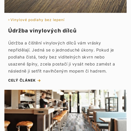
Vinylové podlahy bez lepení
Údržba vinylových dílců
Údržba a čištění vinylových dílců vám vrásky
nepřidělají. Jedná se o jednoduché úkony. Pokud je
podlaha čistá, tedy bez viditelných skvrn nebo
usazené špíny, zcela postačí ji vysát nebo zamést a
následně ji setřít navlhčeným mopem či hadrem.
CELÝ ČLÁNEK