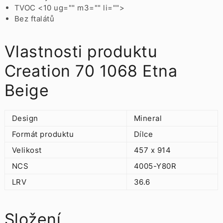
TVOC <10 ug="" m3="" li="">
Bez ftalátů
Vlastnosti produktu
Creation 70 1068 Etna
Beige
Design
Mineral
Formát produktu
Dílce
Velikost
457 x 914
NCS
4005-Y80R
LRV
36.6
Složení