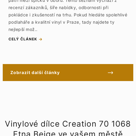
patří mezi špičku v oboru. Tento seznam vychází z
recenzí zákazníků, šíře nabídky, odbornosti při
pokládce i zkušeností na trhu. Pokud hledáte spolehlivé
podlaháře a kvalitní vinyl v Praze, tady najdete ty
nejlepší mož..
CELÝ ČLÁNEK
Zobrazit další články
Vinylové dílce Creation 70 1068
Etna Beige ve vašem městě