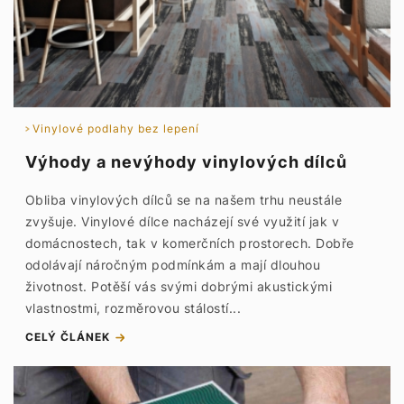
Vinylové podlahy bez lepení
Výhody a nevýhody vinylových dílců
Obliba vinylových dílců se na našem trhu neustále
zvyšuje. Vinylové dílce nacházejí své využití jak v
domácnostech, tak v komerčních prostorech. Dobře
odolávají náročným podmínkám a mají dlouhou
životnost. Potěší vás svými dobrými akustickými
vlastnostmi, rozměrovou stálostí...
CELÝ ČLÁNEK