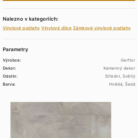
Nalezno v kategoriích:
Vinylové podlahy
Vinylové dílce
Zámkové vinylové podlahy
Parametry
Výrobce:
Gerflor
Dekor:
Kamenný dekor
Odstín:
Střední, Světlý
Barva:
Hnědá, Šedá