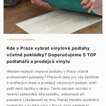
Vinylové podlahy
Kde v Praze vybrat vinylové podlahy
včetně pokládky? Doporučujeme 5 TOP
podlahářů a prodejců vinylu
Hledáte nejlepší vinylové podlahy v Praze včetně
profesionální pokládky? Připravili jsme pro vás žebříček
5 ověřených firem a prodejců vinylových podlah, kteří
patří mezi špičku v oboru. Tento seznam vychází z
recenzí zákazníků, šíře nabídky, odbornosti při
pokládce i zkušeností na trhu. Pokud hledáte spolehlivé
podlaháře a kvalitní vinyl v Praze, tady najdete ty