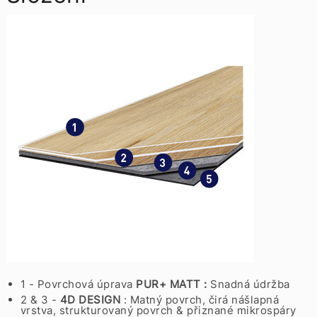
1 - Povrchová úprava
PUR+ MATT :
Snadná údržba
2 & 3 -
4D DESIGN
: Matný povrch, čirá nášlapná
vrstva, strukturovaný povrch & přiznané mikrospáry