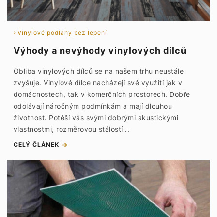
Vinylové podlahy bez lepení
Výhody a nevýhody vinylových dílců
Obliba vinylových dílců se na našem trhu neustále
zvyšuje. Vinylové dílce nacházejí své využití jak v
domácnostech, tak v komerčních prostorech. Dobře
odolávají náročným podmínkám a mají dlouhou
životnost. Potěší vás svými dobrými akustickými
vlastnostmi, rozměrovou stálostí...
CELÝ ČLÁNEK