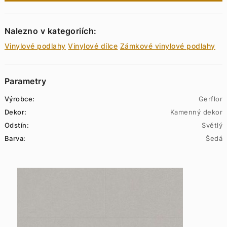
Nalezno v kategoriích:
Vinylové podlahy
Vinylové dílce
Zámkové vinylové podlahy
Parametry
Výrobce:
Gerflor
Dekor:
Kamenný dekor
Odstín:
Světlý
Barva:
Šedá