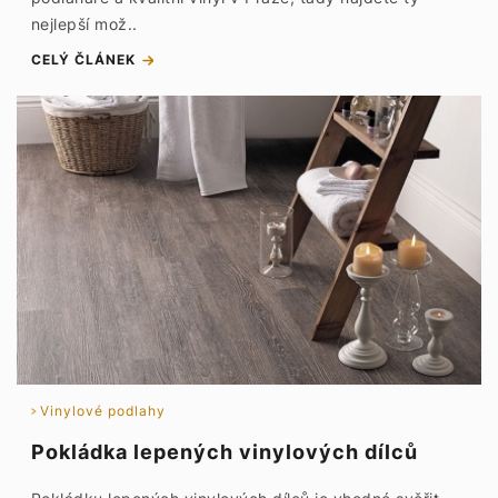
nejlepší mož..
CELÝ ČLÁNEK
Vinylové podlahy
Pokládka lepených vinylových dílců