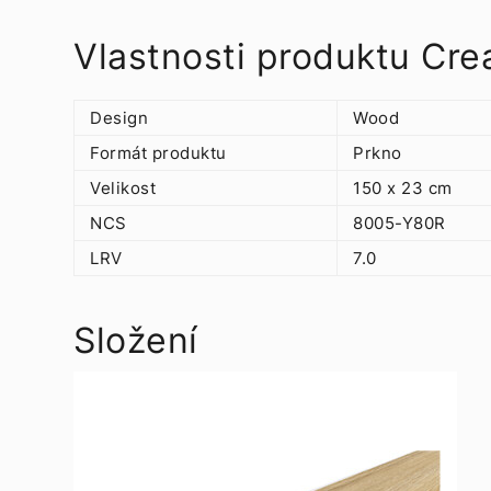
Vlastnosti produktu Cre
Design
Wood
Formát produktu
Prkno
Velikost
150 x 23 cm
NCS
8005-Y80R
LRV
7.0
Složení