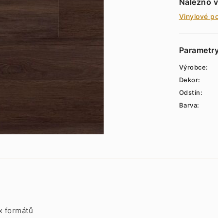
Nalezno v
Vinylové p
Parametr
Výrobce:
Dekor:
Odstín:
Barva:
x formátů