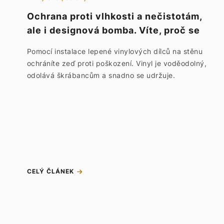
Ochrana proti vlhkosti a nečistotám,
ale i designová bomba. Víte, proč se
vinylové dílce lepí na stěnu?
Pomocí instalace lepené vinylových dílců na stěnu
ochráníte zeď proti poškození. Vinyl je voděodolný,
odolává škrábancům a snadno se udržuje.
CELÝ ČLÁNEK