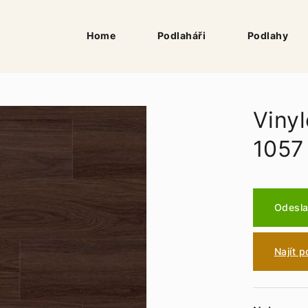
Home
Podlaháři
Podlahy
Vinyl
1057
Odesla
Najít 