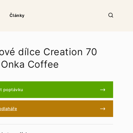
Články
ové dílce Creation 70
 Onka Coffee
t poptávku
podlaháře