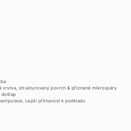
žba
á vrstva, strukturovaný povrch & přiznané mikrospáry
 došlap
anipulace, Lepší přilnavost k podkladu