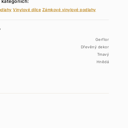
 kategoriích:
odlahy
Vinylové dílce
Zámkové vinylové podlahy
y
Gerflor
Dřevěný dekor
Tmavý
Hnědá