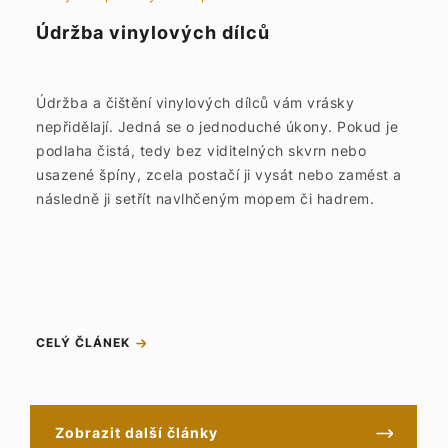
Údržba vinylových dílců
Údržba a čištění vinylových dílců vám vrásky
nepřidělají. Jedná se o jednoduché úkony. Pokud je
podlaha čistá, tedy bez viditelných skvrn nebo
usazené špíny, zcela postačí ji vysát nebo zamést a
následně ji setřít navlhčeným mopem či hadrem.
CELÝ ČLÁNEK
Zobrazit další články