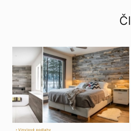
Čl
Vinylové podlahy