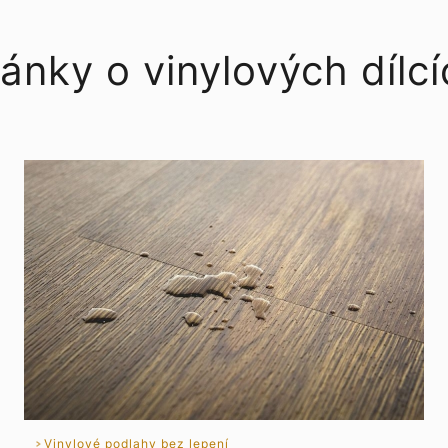
ánky o vinylových dílc
Vinylové podlahy bez lepení