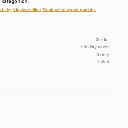
 kategoriích:
odlahy
Vinylové dílce
Zámkové vinylové podlahy
y
Gerflor
Dřevěný dekor
Světlý
Hnědá