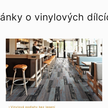
ánky o vinylových dílc
Vinylové podlahy bez lepení