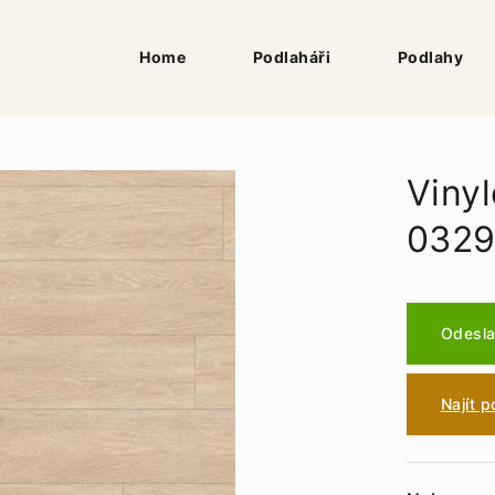
Home
Podlaháři
Podlahy
Vinyl
0329
Odesla
Najít 