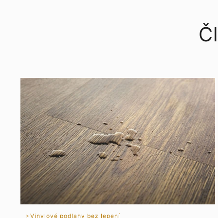
Čl
Vinylové podlahy bez lepení