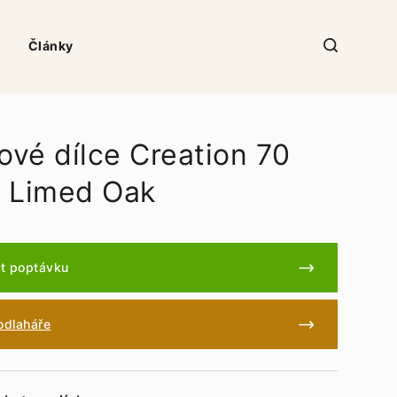
Články
ové dílce Creation 70
 Limed Oak
t poptávku
podlaháře