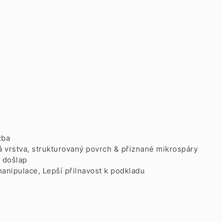
žba
á vrstva, strukturovaný povrch & přiznané mikrospáry
 došlap
anipulace, Lepší přilnavost k podkladu