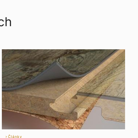
ích
Články