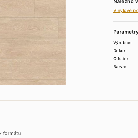
Nalezno v
Vinylové p
Parametr
Výrobce:
Dekor:
Odstín:
Barva:
x formátů