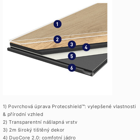
1) Povrchová úprava Protecshield™: vylepšené vlastnosti
& přírodní vzhled
2) Transparentní nášlapná vrstv
3) 2m široký tištěný dekor
4) DuoCore 2.0: comfotní jádro