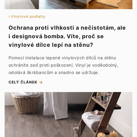
Vinylové podlahy
Ochrana proti vlhkosti a nečistotám, ale
i designová bomba. Víte, proč se
vinylové dílce lepí na stěnu?
Pomocí instalace lepené vinylových dílců na stěnu
ochráníte zeď proti poškození. Vinyl je voděodolný,
odolává škrábancům a snadno se udržuje.
CELÝ ČLÁNEK