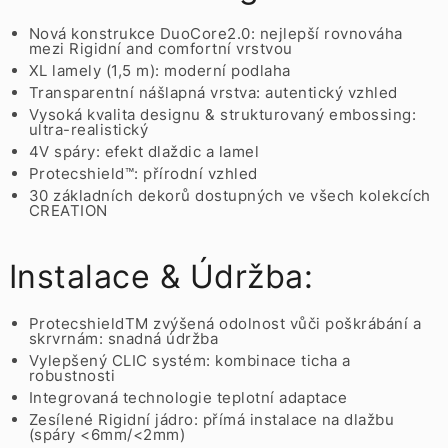
Nová konstrukce DuoCore2.0: nejlepší rovnováha
mezi Rigidní and comfortní vrstvou
XL lamely (1,5 m): moderní podlaha
Transparentní nášlapná vrstva: autentický vzhled
Vysoká kvalita designu & strukturovaný embossing:
ultra-realistický
4V spáry: efekt dlaždic a lamel
Protecshield™: přírodní vzhled
30 základních dekorů dostupných ve všech kolekcích
CREATION
Instalace & Údržba:
ProtecshieldTM zvýšená odolnost vůči poškrábání a
skrvrnám: snadná údržba
Vylepšený CLIC systém: kombinace ticha a
robustnosti
Integrovaná technologie teplotní adaptace
Zesílené Rigidní jádro: přímá instalace na dlažbu
(spáry <6mm/<2mm)