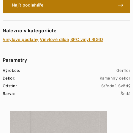
Najít podlaháře
Nalezno v kategoriích:
Vinylové podlahy
Vinylové dílce
SPC vinyl RIGID
Parametry
Výrobce:
Gerflor
Dekor:
Kamenný dekor
Odstín:
Střední, Světlý
Barva:
Šedá