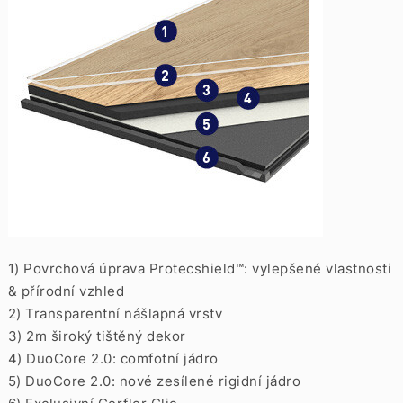
1) Povrchová úprava Protecshield™: vylepšené vlastnosti
& přírodní vzhled
2) Transparentní nášlapná vrstv
3) 2m široký tištěný dekor
4) DuoCore 2.0: comfotní jádro
5) DuoCore 2.0: nové zesílené rigidní jádro