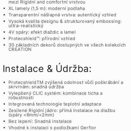
mezi Rigidní and comfortní vrstvou
XL lamely (1,5 m): moderní podlaha
Transparentní nášlapná vrstva: autentický vzhled
Vysoká kvalita designu & strukturovaný embossing:
ultra-realistický
4V spáry: efekt dlaždic a lamel
Protecshield™: přírodní vzhled
30 základních dekorů dostupných ve všech kolekcích
CREATION
Instalace & Údržba:
ProtecshieldTM zvýšená odolnost vůči poškrábání a
skrvrnám: snadná údržba
Vylepšený CLIC systém: kombinace ticha a
robustnosti
Integrovaná technologie teplotní adaptace
Zesílené Rigidní jádro: přímá instalace na dlažbu
(spáry <6mm/<2mm)
Bez lepení: Snadná instalace
Vhodné k instalaci s podložkami Gerflor