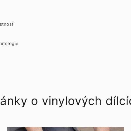
stnosti
hnologie
ánky o vinylových dílc