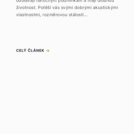
odolávají náročným podmínkám a mají dlouhou
životnost. Potěší vás svými dobrými akustickými
vlastnostmi, rozměrovou stálostí...
CELÝ ČLÁNEK