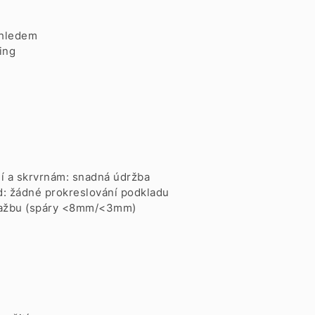
zhledem
ing
í a skrvrnám: snadná údržba
: žádné prokreslování podkladu
dlažbu (spáry <8mm/<3mm)