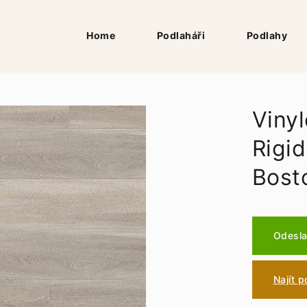
Home
Podlaháři
Podlahy
Vinyl
Rigi
Bost
Odesla
Najít 