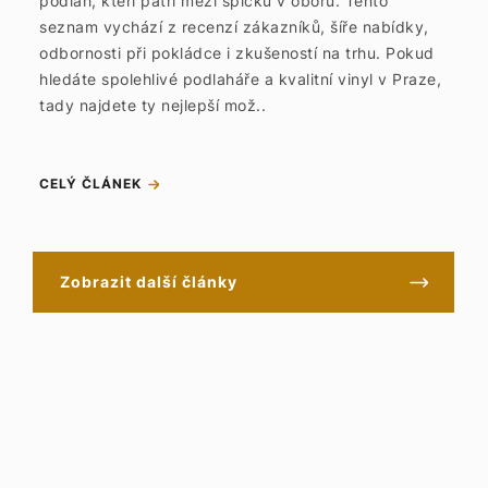
podlah, kteří patří mezi špičku v oboru. Tento
seznam vychází z recenzí zákazníků, šíře nabídky,
odbornosti při pokládce i zkušeností na trhu. Pokud
hledáte spolehlivé podlaháře a kvalitní vinyl v Praze,
tady najdete ty nejlepší mož..
CELÝ ČLÁNEK
Zobrazit další články