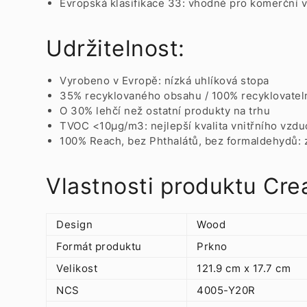
Evropská klasifikace 33: vhodné pro komerční v
Udržitelnost:
Vyrobeno v Evropě: nízká uhlíková stopa
35% recyklovaného obsahu / 100% recyklovatel
O 30% lehčí než ostatní produkty na trhu
TVOC <10µg/m3: nejlepší kvalita vnitřního vzd
100% Reach, bez Phthalátů, bez formaldehydů:
Vlastnosti produktu Cre
Design
Wood
Formát produktu
Prkno
Velikost
121.9 cm x 17.7 cm
NCS
4005-Y20R