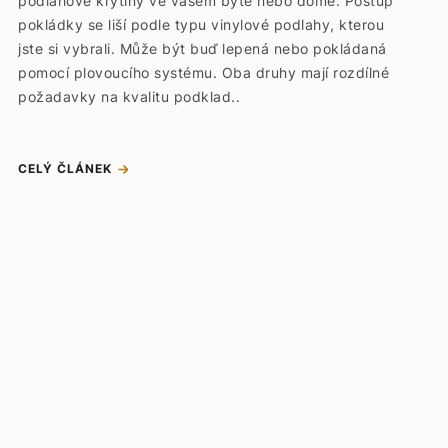
podlahové krytiny ve vašem bytě nebo domě. Postup
pokládky se liší podle typu vinylové podlahy, kterou
jste si vybrali. Může být buď lepená nebo pokládaná
pomocí plovoucího systému. Oba druhy mají rozdílné
požadavky na kvalitu podklad..
CELÝ ČLÁNEK