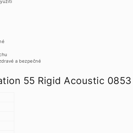
yužití
né
uchu
 zdravé a bezpečné
ation 55 Rigid Acoustic 085