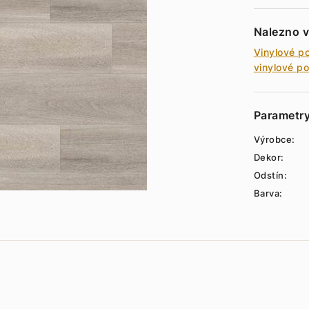
Nalezno v
Vinylové p
vinylové p
Parametr
Výrobce:
Dekor:
Odstín:
Barva: