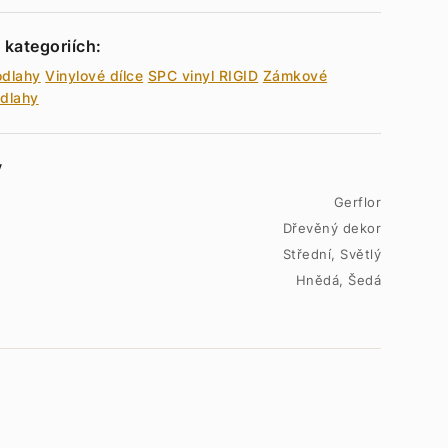
 kategoriích:
odlahy
Vinylové dílce
SPC vinyl RIGID
Zámkové
odlahy
y
Gerflor
Dřevěný dekor
Střední, Světlý
Hnědá, Šedá