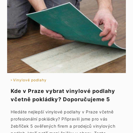
Vinylové podlahy
Kde v Praze vybrat vinylové podlahy
včetně pokládky? Doporučujeme 5
TOP podlahářů a prodejců vinylu
Hledáte nejlepší vinylové podlahy v Praze včetně
profesionální pokládky? Připravili jsme pro vás
žebříček 5 ověřených firem a prodejců vinylových