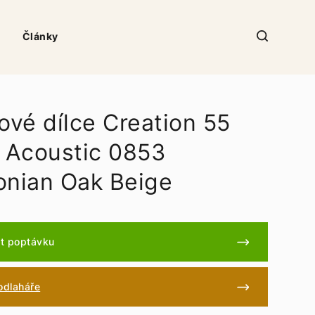
Články
ové dílce Creation 55
d Acoustic 0853
onian Oak Beige
t poptávku
podlaháře