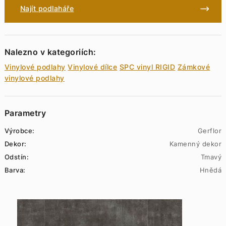
Najít podlaháře
Nalezno v kategoriích:
Vinylové podlahy
Vinylové dílce
SPC vinyl RIGID
Zámkové
vinylové podlahy
Parametry
Výrobce:
Gerflor
Dekor:
Kamenný dekor
Odstín:
Tmavý
Barva:
Hnědá