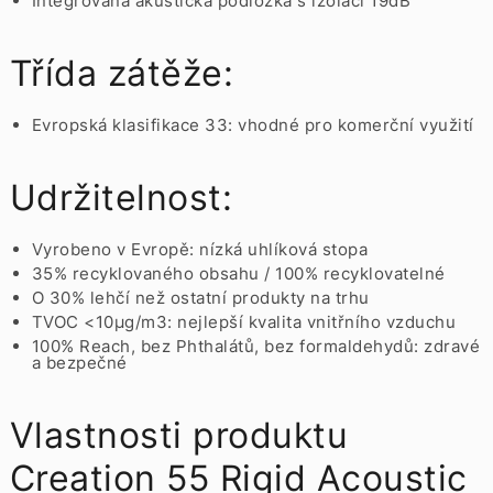
Integrovaná akustická podložka s izolací 19dB
Třída zátěže:
Evropská klasifikace 33: vhodné pro komerční využití
Udržitelnost:
Vyrobeno v Evropě: nízká uhlíková stopa
35% recyklovaného obsahu / 100% recyklovatelné
O 30% lehčí než ostatní produkty na trhu
TVOC <10µg/m3: nejlepší kvalita vnitřního vzduchu
100% Reach, bez Phthalátů, bez formaldehydů: zdravé
a bezpečné
Vlastnosti produktu
Creation 55 Rigid Acoustic