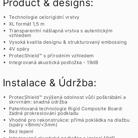
Product & designs:
Technologie celorigidní vrstvy
XL formát 1,5 m
Transparentní nášlapná vrstva s autentickým
vzhledem
Vysoká kvalita designu & strukturovaný embossing
4V spáry
ProtecShield™ s přírodním vzhledem
Integrovaná akustická podložka - 19dB
Instalace & Údržba:
ProtecShield™ zvýšená odolnost vůči poškrábání a
skrvrnám: snadná údržba
Patentovaná technologie Rigid Composite Board:
žádné prokreslování podkladu
Vhodné pro rekonstrukce: přímá pokládka na dlažbu
(spáry <8mm/<3mm)
Bez lepení