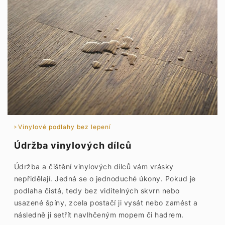
Vinylové podlahy bez lepení
Údržba vinylových dílců
Údržba a čištění vinylových dílců vám vrásky
nepřidělají. Jedná se o jednoduché úkony. Pokud je
podlaha čistá, tedy bez viditelných skvrn nebo
usazené špíny, zcela postačí ji vysát nebo zamést a
následně ji setřít navlhčeným mopem či hadrem.