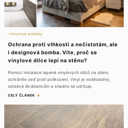
Vinylové podlahy
Ochrana proti vlhkosti a nečistotám, ale
i designová bomba. Víte, proč se
vinylové dílce lepí na stěnu?
Pomocí instalace lepené vinylových dílců na stěnu
ochráníte zeď proti poškození. Vinyl je voděodolný,
odolává škrábancům a snadno se udržuje.
CELÝ ČLÁNEK