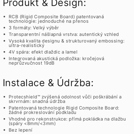
Produkt & Design:
RCB (Rigid Composite Board) patentovaná
technologie: jednoduché na přenos
3 formáty: Velký výběr
Transparentní nášlapná vrstva: autentický vzhled
Vysoká kvalita designu & strukturovaný embossing:
ultra-realistický
4V spára: efekt dlaždic a lamel
Integrovaná akustická podložka: kročejová
neprůzvučnost 19dB
Instalace & Údržba:
Protecshield™ zvýšená odolnost vůči poškrábání a
skrvrnám: snadná údržba
Patentovaná technologie Rigid Composite Board:
žádné prokreslování podkladu
Vhodné pro rekonstrukce: přímá pokládka na dlažbu
(spáry <8mm/<3mm)
Bez lepení