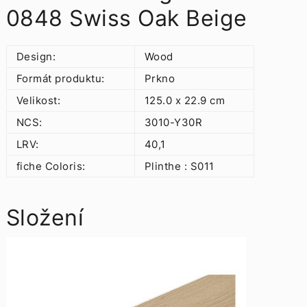
0848 Swiss Oak Beige
Design:
Wood
Formát produktu:
Prkno
Velikost:
125.0 x 22.9 cm
NCS:
3010-Y30R
LRV:
40,1
fiche Coloris:
Plinthe : S011
Složení