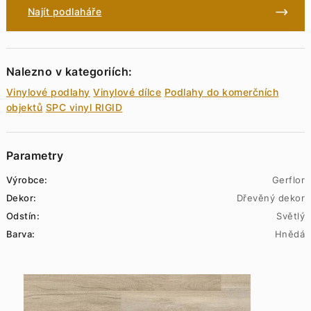
Najít podlaháře
Nalezno v kategoriích:
Vinylové podlahy
Vinylové dílce
Podlahy do komerčních
objektů
SPC vinyl RIGID
Parametry
Výrobce:
Gerflor
Dekor:
Dřevěný dekor
Odstín:
Světlý
Barva:
Hnědá