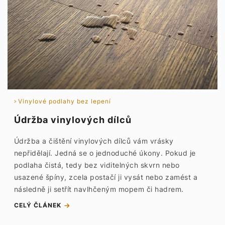
Vinylové podlahy bez lepení
Údržba vinylových dílců
Údržba a čištění vinylových dílců vám vrásky
nepřidělají. Jedná se o jednoduché úkony. Pokud je
podlaha čistá, tedy bez viditelných skvrn nebo
usazené špíny, zcela postačí ji vysát nebo zamést a
následně ji setřít navlhčeným mopem či hadrem.
CELÝ ČLÁNEK