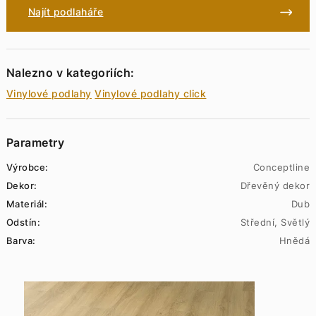
Najít podlaháře
Nalezno v kategoriích:
Vinylové podlahy
Vinylové podlahy click
Parametry
Výrobce:
Conceptline
Dekor:
Dřevěný dekor
Materiál:
Dub
Odstín:
Střední, Světlý
Barva:
Hnědá