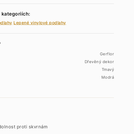
 kategoriích:
odlahy
Lepené vinylové podlahy
y
Gerflor
Dřevěný dekor
Tmavý
Modrá
dolnost proti skvrnám