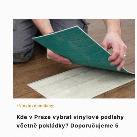
Vinylové podlahy
Kde v Praze vybrat vinylové podlahy
včetně pokládky? Doporučujeme 5
TOP podlahářů a prodejců vinylu