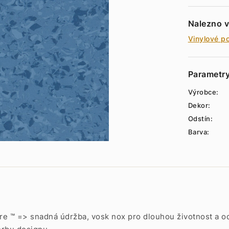
Nalezno v
Vinylové p
Parametr
Výrobce:
Dekor:
Odstín:
Barva:
re ™ => snadná údržba, vosk nox pro dlouhou životnost a o