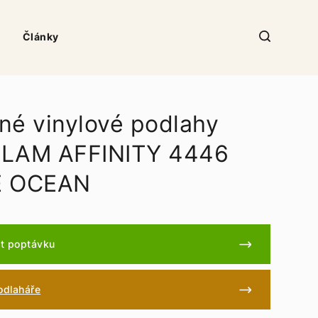
Články
né vinylové podlahy
LAM AFFINITY 4446
E OCEAN
t poptávku
podlaháře