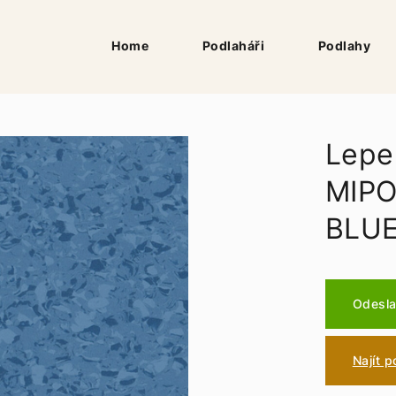
Home
Podlaháři
Podlahy
Lepe
MIPO
BLU
Odesla
Najít 