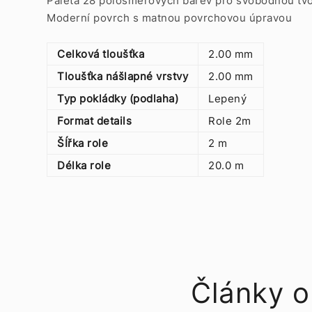
Paleta 28 polosměrových barev pro svobodnou tv
Moderní povrch s matnou povrchovou úpravou
Celková tloušťka
2.00 mm
Tloušťka nášlapné vrstvy
2.00 mm
Typ pokládky (podlaha)
Lepený
Format details
Role 2m
ŠÍřka role
2 m
Délka role
20.0 m
Články o