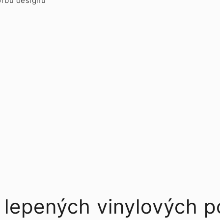
orbu designu
 lepených vinylových 