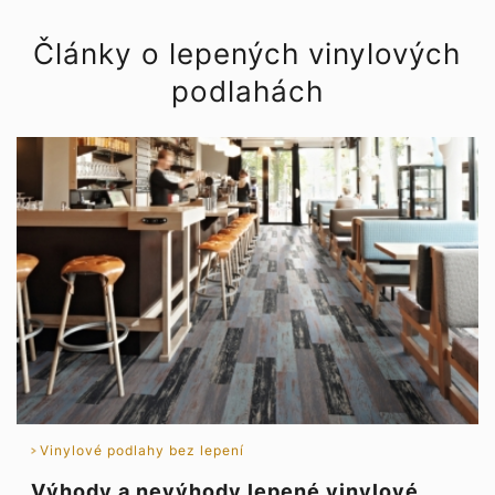
Články o lepených vinylových
podlahách
Vinylové podlahy bez lepení
Výhody a nevýhody lepené vinylové