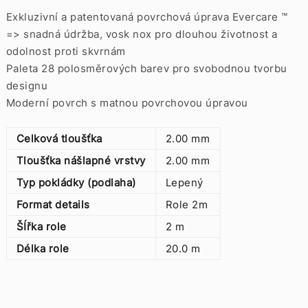
Exkluzivní a patentovaná povrchová úprava Evercare ™
=> snadná údržba, vosk nox pro dlouhou životnost a
odolnost proti skvrnám
Paleta 28 polosměrových barev pro svobodnou tvorbu
designu
Moderní povrch s matnou povrchovou úpravou
Celková tloušťka
2.00 mm
Tloušťka nášlapné vrstvy
2.00 mm
Typ pokládky (podlaha)
Lepený
Format details
Role 2m
ŠÍřka role
2 m
Délka role
20.0 m