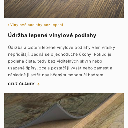
Vinylové podlahy bez lepení
Údržba lepené vinylové podlahy
Údržba a čištění lepené vinylové podlahy vám vrásky
nepřidělají. Jedná se o jednoduché úkony. Pokud je
podlaha čistá, tedy bez viditelných skvrn nebo
usazené špíny, zcela postačí ji vysát nebo zamést a
následně ji setřít navlhčeným mopem či hadrem.
CELÝ ČLÁNEK