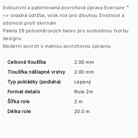
Exkluzivní a patentovaná povrchová úprava Evercare ™
=> snadná údržba, vosk nox pro dlouhou životnost a
odolnost proti skvrnám
Paleta 28 polosměrových barev pro svobodnou tvorbu
designu
Moderní povrch s matnou povrchovou úpravou
Celková tloušťka
2.00 mm
Tloušťka nášlapné vrstvy
2.00 mm
Typ pokládky (podlaha)
Lepený
Format details
Role 2m
ŠÍřka role
2 m
Délka role
20.0 m