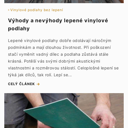
Vinylové podlahy bez lepení
Výhody a nevýhody lepené vinylové
podlahy
Lepené vinylové podlahy dobře odolávají náročným
podmínkám a mají dlouhou životnost. Při poškození
stačí vyměnit vadný dílec a podlaha zůstává stále
krásná. Potěší vás svými dobrými akustickými
vlastnostmi a rozměrovou stálostí. Celoplošné lepení se
týká jak dílců, tak rolí. Lepí se...
CELÝ ČLÁNEK