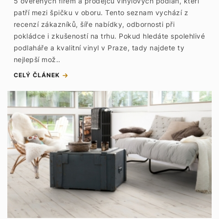
5 ověřených firem a prodejců vinylových podlah, kteří
patří mezi špičku v oboru. Tento seznam vychází z
recenzí zákazníků, šíře nabídky, odbornosti při
pokládce i zkušeností na trhu. Pokud hledáte spolehlivé
podlaháře a kvalitní vinyl v Praze, tady najdete ty
nejlepší mož..
CELÝ ČLÁNEK