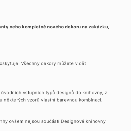
rianty nebo kompletně nového dekoru na zakázku,
x poskytuje. Všechny dekory můžete vidět
6 úvodních vstupních typů designů do knihovny, z
u některých vzorů vlastní barevnou kombinaci.
návrhy ovšem nejsou součástí Designové knihovny