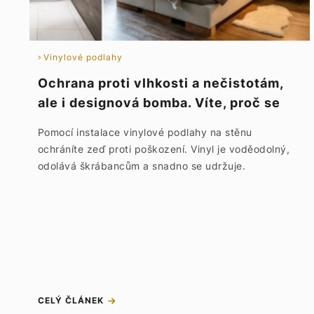
Vinylové podlahy
Ochrana proti vlhkosti a nečistotám,
ale i designová bomba. Víte, proč se
vinylové podlahy lepí na stěnu?
Pomocí instalace vinylové podlahy na stěnu
ochráníte zeď proti poškození. Vinyl je voděodolný,
odolává škrábancům a snadno se udržuje.
CELÝ ČLÁNEK