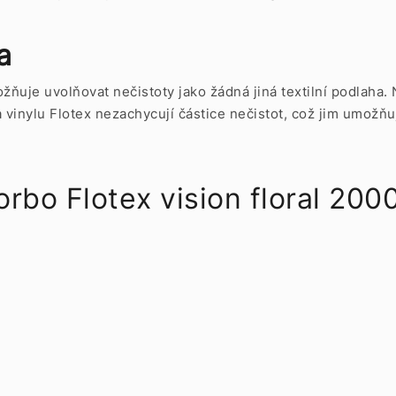
a
ňuje uvolňovat nečistoty jako žádná jiná textilní podlaha
vinylu Flotex nezachycují částice nečistot, což jim umožňuj
o Flotex vision floral 20