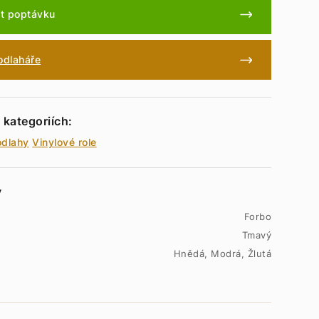
t poptávku
podlaháře
 kategoriích:
odlahy
Vinylové role
y
Forbo
Tmavý
Hnědá, Modrá, Žlutá