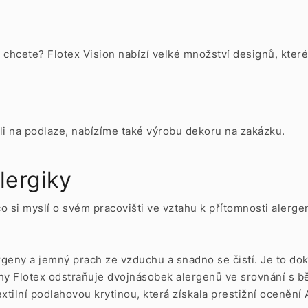
é chcete? Flotex Vision nabízí velké množství designů, kter
li na podlaze, nabízíme také výrobu dekoru na zakázku.
lergiky
co si myslí o svém pracovišti ve vztahu k přítomnosti alerg
ergeny a jemný prach ze vzduchu a snadno se čistí. Je to d
y Flotex odstraňuje dvojnásobek alergenů ve srovnání s bě
xtilní podlahovou krytinou, která získala prestižní ocenění 