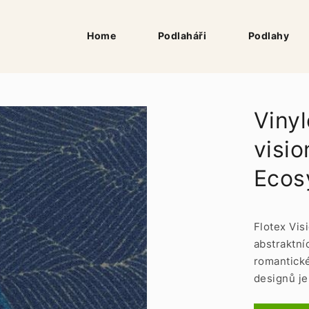
Home
Podlaháři
Podlahy
Vinyl
visio
Ecos
Flotex Vis
abstraktní
romantické
designů je