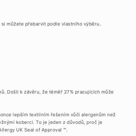
é si můžete přebarvit podle vlastního výběru.
enů. Došli k závěru, že téměř 27% pracujících může
okonce lepším textilním řešením vůči alergenům než
žnými koberci. To je jeden z důvodů, proč je
Allergy UK Seal of Approval ™.