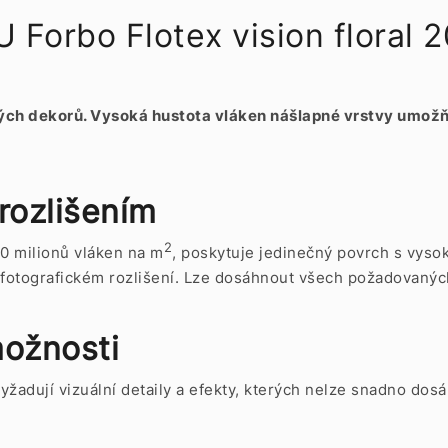
orbo Flotex vision floral
těných dekorů. Vysoká hustota vláken nášlapné vrstvy umož
 rozlišením
2
0 milionů vláken na m
, poskytuje jedinečný povrch s vyso
 fotografickém rozlišení. Lze dosáhnout všech požadovanýc
ožnosti
é vyžadují vizuální detaily a efekty, kterých nelze snadno d