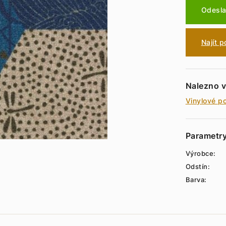
Odesla
Najít 
Nalezno v
Vinylové p
Parametr
Výrobce:
Odstín:
Barva: