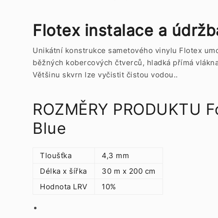
Flotex instalace a údržb
Unikátní konstrukce sametového vinylu Flotex umož
běžných kobercových čtverců, hladká přímá vlákna 
Většinu skvrn lze vyčistit čistou vodou..
ROZMĚRY PRODUKTU Forb
Blue
Tloušťka
4,3 mm
Délka x šířka
30 m x 200 cm
Hodnota LRV
10%