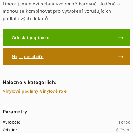
Linear jsou mezi sebou vzájemně barevně sladěné a
mohou se kombinovat pro vytvoření vzrušujících
podlahových dekorů.
Odeslat poptávku
Najít podlaháře
Nalezno v kategoriích:
Vinylové podlahy
Vinylové role
Parametry
Výrobce:
Forbo
Odstín:
Střední