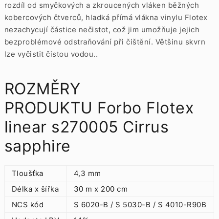
rozdíl od smyčkových a zkroucených vláken běžných
kobercových čtverců, hladká přímá vlákna vinylu Flotex
nezachycují částice nečistot, což jim umožňuje jejich
bezproblémové odstraňování při čištění. Většinu skvrn
lze vyčistit čistou vodou..
ROZMĚRY
PRODUKTU Forbo Flotex
linear s270005 Cirrus
sapphire
Tloušťka
4,3 mm
Délka x šířka
30 m x 200 cm
NCS kód
S 6020-B / S 5030-B / S 4010-R90B