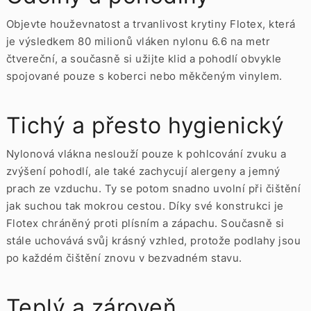
Objevte houževnatost a trvanlivost krytiny Flotex, která
je výsledkem 80 milionů vláken nylonu 6.6 na metr
čtvereční, a současně si užijte klid a pohodlí obvykle
spojované pouze s koberci nebo měkčeným vinylem.
Tichý a přesto hygienický
Nylonová vlákna neslouží pouze k pohlcování zvuku a
zvýšení pohodlí, ale také zachycují alergeny a jemný
prach ze vzduchu. Ty se potom snadno uvolní při čištění
jak suchou tak mokrou cestou. Díky své konstrukci je
Flotex chráněný proti plísním a zápachu. Současně si
stále uchovává svůj krásný vzhled, protože podlahy jsou
po každém čištění znovu v bezvadném stavu.
Teplý a zároveň