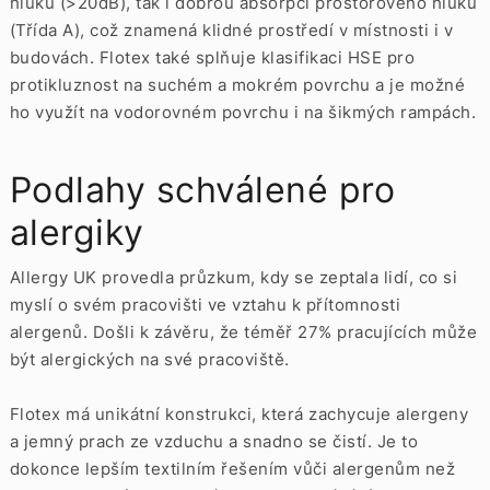
hluku (>20dB), tak i dobrou absorpci prostorového hluku
(Třída A), což znamená klidné prostředí v místnosti i v
budovách. Flotex také splňuje klasifikaci HSE pro
protikluznost na suchém a mokrém povrchu a je možné
ho využít na vodorovném povrchu i na šikmých rampách.
Podlahy schválené pro
alergiky
Allergy UK provedla průzkum, kdy se zeptala lidí, co si
myslí o svém pracovišti ve vztahu k přítomnosti
alergenů. Došli k závěru, že téměř 27% pracujících může
být alergických na své pracoviště.
Flotex má unikátní konstrukci, která zachycuje alergeny
a jemný prach ze vzduchu a snadno se čistí. Je to
dokonce lepším textilním řešením vůči alergenům než