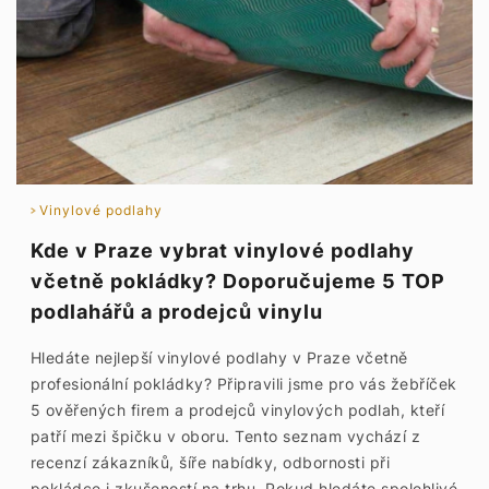
Vinylové podlahy
Kde v Praze vybrat vinylové podlahy
včetně pokládky? Doporučujeme 5 TOP
podlahářů a prodejců vinylu
Hledáte nejlepší vinylové podlahy v Praze včetně
profesionální pokládky? Připravili jsme pro vás žebříček
5 ověřených firem a prodejců vinylových podlah, kteří
patří mezi špičku v oboru. Tento seznam vychází z
recenzí zákazníků, šíře nabídky, odbornosti při
pokládce i zkušeností na trhu. Pokud hledáte spolehlivé