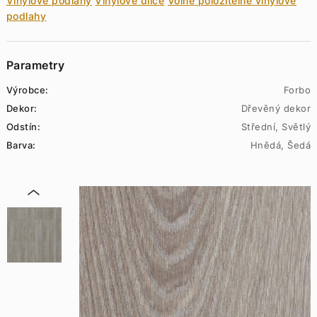
Vinylové podlahy
Vinylové dílce
Volně položitelné vinylové
podlahy
Parametry
Výrobce:
Forbo
Dekor:
Dřevěný dekor
Odstín:
Střední, Světlý
Barva:
Hnědá, Šedá