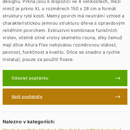
designu. Prkna jsou k dispozici ve 4 velikostech, mezi
nimiž je prkno XL o rozměrech 150 x 28 cm a formát
struktury rybí kosti. Matný povrch má neutrální vzhled a
charakteristickou jemnou strukturu dřeva s opravdovým
reliéfním povrchem. Exkluzivní kombinace funkčních
vrstev, včetně silné vrstvy skelného rouna, díky čemuž
mají dílce Allura Flex nebývalou rozměrovou stálost,
pevnost, funkčnost a kvalitu. Dílce se snadno a rychle
instalují, pouze za použití fixace.
Odeslat poptávku
Najít podlaháře
Nalezno v kategoriích: