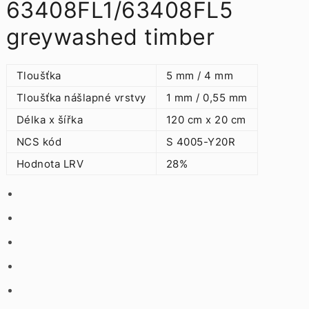
63408FL1/63408FL5
greywashed timber
Tloušťka
5 mm / 4 mm
Tloušťka nášlapné vrstvy
1 mm / 0,55 mm
Délka x šířka
120 cm x 20 cm
NCS kód
S 4005-Y20R
Hodnota LRV
28%