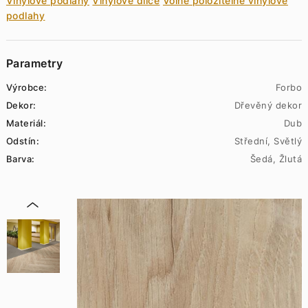
Vinylové podlahy
Vinylové dílce
Volně položitelné vinylové
podlahy
Parametry
Výrobce:
Forbo
Dekor:
Dřevěný dekor
Materiál:
Dub
Odstín:
Střední, Světlý
Barva:
Šedá, Žlutá