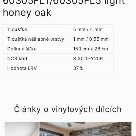
60305FL1/60305FL5 light
honey oak
Tloušťka
5 mm / 4 mm
Tloušťka nášlapné vrstvy
1 mm / 0,55 mm
Délka x šířka
150 cm x 28 cm
NCS kód
S 3010-Y20R
Hodnota LRV
37%
Články o vinylových dílcích