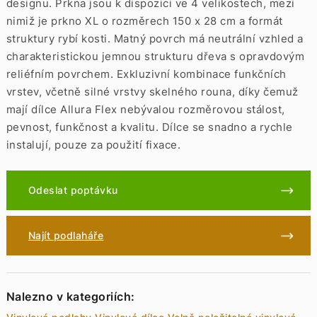
designu. Prkna jsou k dispozici ve 4 velikostech, mezi
nimiž je prkno XL o rozměrech 150 x 28 cm a formát
struktury rybí kosti. Matný povrch má neutrální vzhled a
charakteristickou jemnou strukturu dřeva s opravdovým
reliéfním povrchem. Exkluzivní kombinace funkčních
vrstev, včetně silné vrstvy skelného rouna, díky čemuž
mají dílce Allura Flex nebývalou rozměrovou stálost,
pevnost, funkčnost a kvalitu. Dílce se snadno a rychle
instalují, pouze za použití fixace.
Odeslat poptávku
Najít podlaháře
Nalezno v kategoriích: