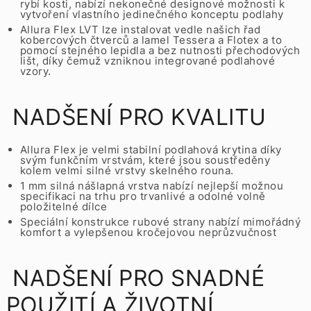
rybí kosti, nabízí nekonečné designové možnosti k
vytvoření vlastního jedinečného konceptu podlahy
Allura Flex LVT lze instalovat vedle našich řad
kobercových čtverců a lamel Tessera a Flotex a to
pomocí stejného lepidla a bez nutnosti přechodových
lišt, díky čemuž vzniknou integrované podlahové
vzory.
NADŠENÍ PRO KVALITU
Allura Flex je velmi stabilní podlahová krytina díky
svým funkčním vrstvám, které jsou soustředěny
kolem velmi silné vrstvy skelného rouna.
1 mm silná nášlapná vrstva nabízí nejlepší možnou
specifikaci na trhu pro trvanlivé a odolné volně
položitelné dílce
Speciální konstrukce rubové strany nabízí mimořádný
komfort a vylepšenou kročejovou neprůzvučnost
NADŠENÍ PRO SNADNÉ
POUŽITÍ A ŽIVOTNÍ