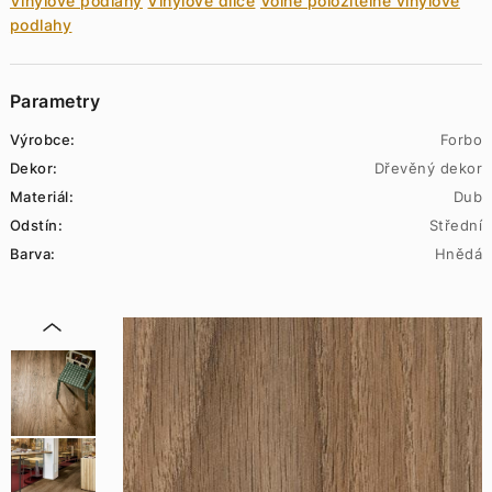
Vinylové podlahy
Vinylové dílce
Volně položitelné vinylové
podlahy
Parametry
Výrobce:
Forbo
Dekor:
Dřevěný dekor
Materiál:
Dub
Odstín:
Střední
Barva:
Hnědá