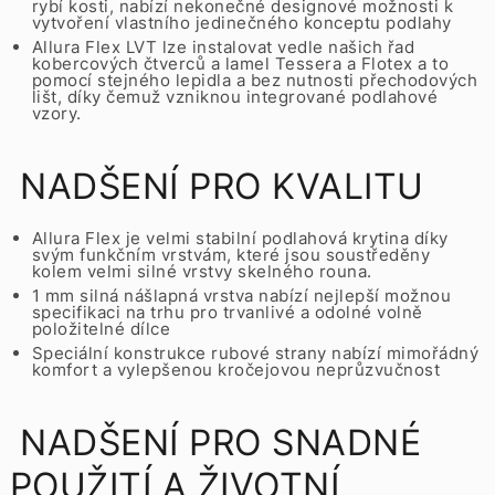
rybí kosti, nabízí nekonečné designové možnosti k
vytvoření vlastního jedinečného konceptu podlahy
Allura Flex LVT lze instalovat vedle našich řad
kobercových čtverců a lamel Tessera a Flotex a to
pomocí stejného lepidla a bez nutnosti přechodových
lišt, díky čemuž vzniknou integrované podlahové
vzory.
NADŠENÍ PRO KVALITU
Allura Flex je velmi stabilní podlahová krytina díky
svým funkčním vrstvám, které jsou soustředěny
kolem velmi silné vrstvy skelného rouna.
1 mm silná nášlapná vrstva nabízí nejlepší možnou
specifikaci na trhu pro trvanlivé a odolné volně
položitelné dílce
Speciální konstrukce rubové strany nabízí mimořádný
komfort a vylepšenou kročejovou neprůzvučnost
NADŠENÍ PRO SNADNÉ
POUŽITÍ A ŽIVOTNÍ