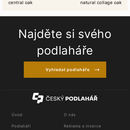
central oak
natural collage oak
Najděte si svého
podlaháře
Vyhledat podlaháře
Úvod
O nás
Podlaháři
Reklama a inzerce