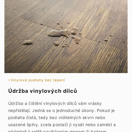
Vinylové podlahy bez lepení
Údržba vinylových dílců
Údržba a čištění vinylových dílců vám vrásky
nepřidělají. Jedná se o jednoduché úkony. Pokud je
podlaha čistá, tedy bez viditelných skvrn nebo
usazené špíny, zcela postačí ji vysát nebo zamést a
následně ji setřít navlhčeným mopem či hadrem.