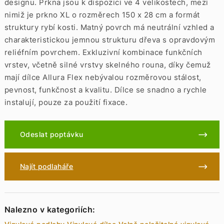
designu. Prkna jsou k dispozici ve 4 velikostech, mezi
nimiž je prkno XL o rozměrech 150 x 28 cm a formát
struktury rybí kosti. Matný povrch má neutrální vzhled a
charakteristickou jemnou strukturu dřeva s opravdovým
reliéfním povrchem. Exkluzivní kombinace funkčních
vrstev, včetně silné vrstvy skelného rouna, díky čemuž
mají dílce Allura Flex nebývalou rozměrovou stálost,
pevnost, funkčnost a kvalitu. Dílce se snadno a rychle
instalují, pouze za použití fixace.
Odeslat poptávku
Najít podlaháře
Nalezno v kategoriích: