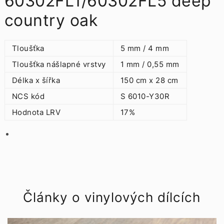
60302FL1/60302FL5 deep
country oak
Tloušťka
5 mm / 4 mm
Tloušťka nášlapné vrstvy
1 mm / 0,55 mm
Délka x šířka
150 cm x 28 cm
NCS kód
S 6010-Y30R
Hodnota LRV
17%
Články o vinylových dílcích