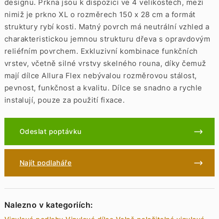
designu. Prkna jsou k dispozici ve 4 velikostech, mezi
nimiž je prkno XL o rozměrech 150 x 28 cm a formát
struktury rybí kosti. Matný povrch má neutrální vzhled a
charakteristickou jemnou strukturu dřeva s opravdovým
reliéfním povrchem. Exkluzivní kombinace funkčních
vrstev, včetně silné vrstvy skelného rouna, díky čemuž
mají dílce Allura Flex nebývalou rozměrovou stálost,
pevnost, funkčnost a kvalitu. Dílce se snadno a rychle
instalují, pouze za použití fixace.
Odeslat poptávku
Najít podlaháře
Nalezno v kategoriích: