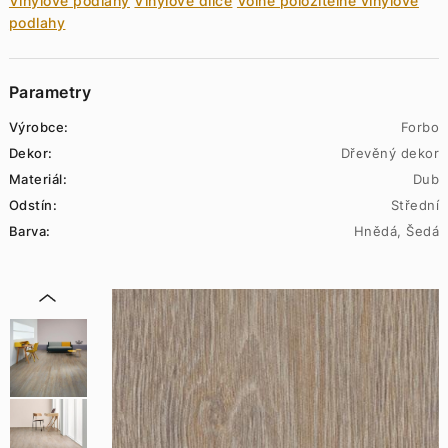
Vinylové podlahy
Vinylové dílce
Volně položitelné vinylové
podlahy
Parametry
Výrobce:
Forbo
Dekor:
Dřevěný dekor
Materiál:
Dub
Odstín:
Střední
Barva:
Hnědá, Šedá