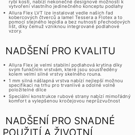
rybí kosti, nabízí nekonečné designové možnosti k
vytvoření vlastního jedinečného konceptu podlahy
Allura Flex LVT lze instalovat vedle našich řad
kobercových čtverců a lamel Tessera a Flotex a to
pomocí stejného lepidla a bez nutnosti přechodových
lišt, díky čemuž vzniknou integrované podlahové
vzory.
NADŠENÍ PRO KVALITU
Allura Flex je velmi stabilní podlahová krytina díky
svým funkčním vrstvám, které jsou soustředěny
kolem velmi silné vrstvy skelného rouna.
1 mm silná nášlapná vrstva nabízí nejlepší možnou
specifikaci na trhu pro trvanlivé a odolné volně
položitelné dílce
Speciální konstrukce rubové strany nabízí mimořádný
komfort a vylepšenou kročejovou neprůzvučnost
NADŠENÍ PRO SNADNÉ
POUŽITÍ A ŽIVOTNÍ