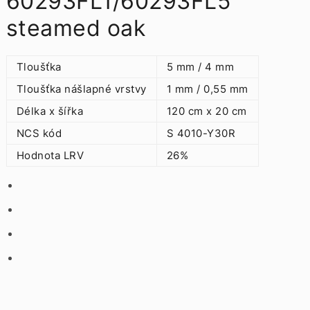
60293FL1/60293FL5
steamed oak
Tloušťka
5 mm / 4 mm
Tloušťka nášlapné vrstvy
1 mm / 0,55 mm
Délka x šířka
120 cm x 20 cm
NCS kód
S 4010-Y30R
Hodnota LRV
26%