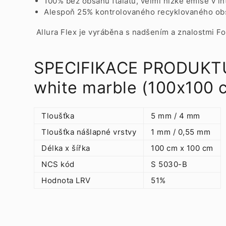
100% bez obsahu ftalátů, velmi nízké emise v in
Alespoň 25% kontrolovaného recyklovaného obsa
Allura Flex je vyráběna s nadšením a znalostmi Fo
SPECIFIKACE PRODUKTU 
white marble (100x100
Tloušťka
5 mm / 4 mm
Tloušťka nášlapné vrstvy
1 mm / 0,55 mm
Délka x šířka
100 cm x 100 cm
NCS kód
S 5030-B
Hodnota LRV
51%