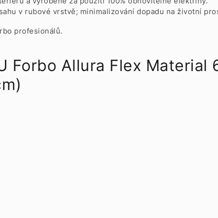
teriéru a vyrobené za použití 100% obnovitelné elektřiny.
hu v rubové vrstvě; minimalizování dopadu na životní pros
rbo profesionálů.
Forbo Allura Flex Material
 cm)