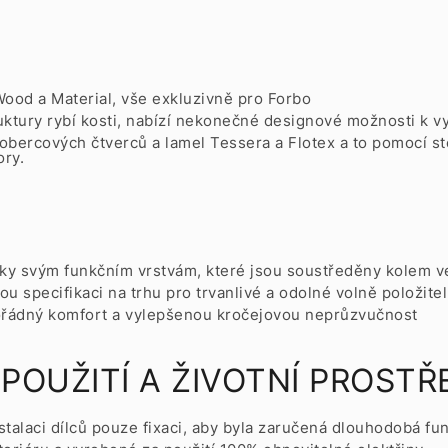
Wood a Material, vše exkluzivně pro Forbo
ruktury rybí kosti, nabízí nekonečné designové možnosti k 
 kobercových čtverců a lamel Tessera a Flotex a to pomocí st
ry.
 díky svým funkčním vrstvám, které jsou soustředěny kolem v
u specifikaci na trhu pro trvanlivé a odolné volně položitel
mořádný komfort a vylepšenou kročejovou neprůzvučnost
OUŽITÍ A ŽIVOTNÍ PROSTŘ
stalaci dílců pouze fixaci, aby byla zaručená dlouhodobá fu