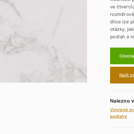
ve čtvercí
rozměrově 
dílce lze p
otázky, ja
podlah a m
Odesla
Najít 
Nalezno v
Vinylové p
podlahy