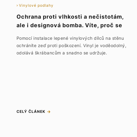
Vinylové podlahy
Ochrana proti vlhkosti a nečistotám,
ale i designová bomba. Víte, proč se
vinylové dílce lepí na stěnu?
Pomocí instalace lepené vinylových dílců na stěnu
ochráníte zeď proti poškození. Vinyl je voděodolný,
odolává škrábancům a snadno se udržuje.
CELÝ ČLÁNEK