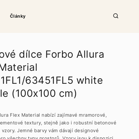
Články
ové dílce Forbo Allura
Material
1FL1/63451FL5 white
le (100x100 cm)
lura Flex Material nabízí zajímavé mramorové,
ementové textury, stejně jako i robustní betonové
 vzory. Jemné barvy vám dávají designové
ro všechny typy prostorů. Vzory jsou k dispozici