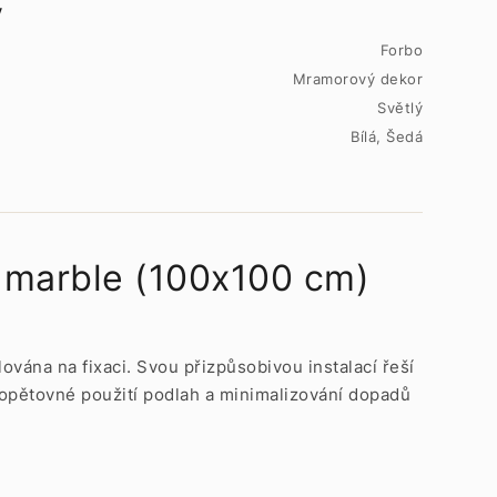
y
Forbo
Mramorový dekor
Světlý
Bílá, Šedá
e marble (100x100 cm)
lována na fixaci. Svou přizpůsobivou instalací řeší
opětovné použití podlah a minimalizování dopadů