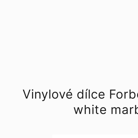
Vinylové dílce For
white mar