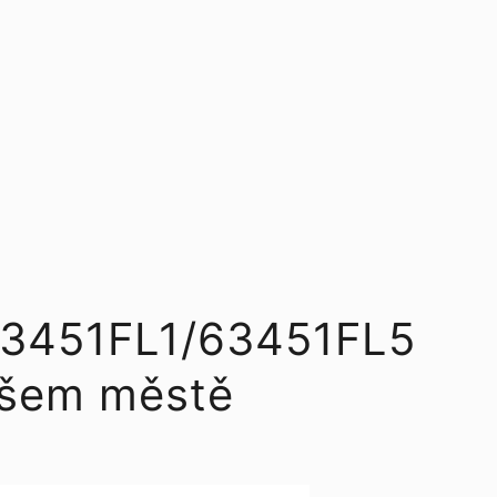
l 63451FL1/63451FL5
ašem městě