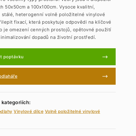
ch 50x50cm a 100x100cm. Vysoce kvalitní,
stálé, heterogenní volně položitelné vinylové
řilepit fixací, která poskytuje odpovědi na klíčové
ko je omezení cenných prostojů, opětovné použití
inimalizování dopadů na životní prostředí.
t poptávku
podlaháře
 kategoriích:
odlahy
Vinylové dílce
Volně položitelné vinylové