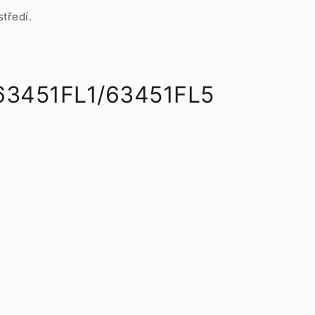
tředí.
 63451FL1/63451FL5