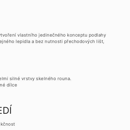
vytvoření vlastního jedinečného konceptu podlahy
ejného lepidla a bez nutnosti přechodových lišt,
elmi silné vrstvy skelného rouna.
né dílce
EDÍ
nkčnost