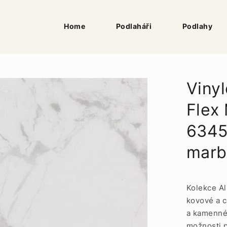
Home
Podlaháři
Podlahy
Vinyl
Flex 
6345
marb
Kolekce Al
kovové a c
a kamenné
možnosti p