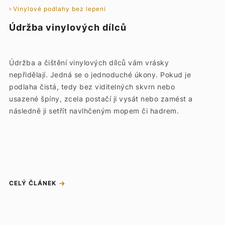
Vinylové podlahy bez lepení
Údržba vinylových dílců
Údržba a čištění vinylových dílců vám vrásky
nepřidělají. Jedná se o jednoduché úkony. Pokud je
podlaha čistá, tedy bez viditelných skvrn nebo
usazené špíny, zcela postačí ji vysát nebo zamést a
následně ji setřít navlhčeným mopem či hadrem.
CELÝ ČLÁNEK