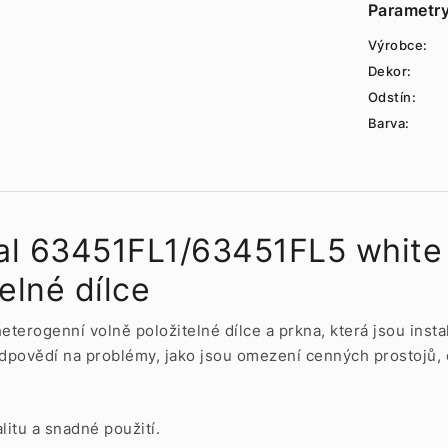
Parametr
Výrobce:
Dekor:
Odstín:
Barva:
rial 63451FL1/63451FL5 whit
elné dílce
heterogenní volně položitelné dílce a prkna, která jsou insta
dpovědí na problémy, jako jsou omezení cenných prostojů, 
litu a snadné použití.