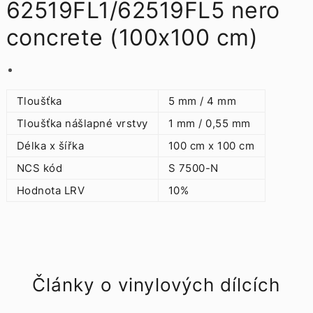
62519FL1/62519FL5 nero
concrete (100x100 cm)
Tloušťka
5 mm / 4 mm
Tloušťka nášlapné vrstvy
1 mm / 0,55 mm
Délka x šířka
100 cm x 100 cm
NCS kód
S 7500-N
Hodnota LRV
10%
Články o vinylových dílcích