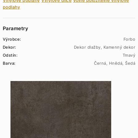
Vinylové podlahy
Vinylové dílce
Volně položitelné vinylové
podlahy
Parametry
Výrobce:
Forbo
Dekor:
Dekor dlažby, Kamenný dekor
Odstín:
Tmavý
Barva:
Černá, Hnědá, Šedá