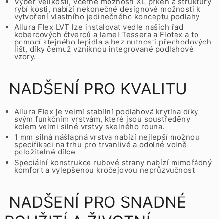
Výběr velikostí, včetně možností XL prken a struktury
rybí kosti, nabízí nekonečné designové možnosti k
vytvoření vlastního jedinečného konceptu podlahy
Allura Flex LVT lze instalovat vedle našich řad
kobercových čtverců a lamel Tessera a Flotex a to
pomocí stejného lepidla a bez nutnosti přechodových
lišt, díky čemuž vzniknou integrované podlahové
vzory.
NADŠENÍ PRO KVALITU
Allura Flex je velmi stabilní podlahová krytina díky
svým funkčním vrstvám, které jsou soustředěny
kolem velmi silné vrstvy skelného rouna.
1 mm silná nášlapná vrstva nabízí nejlepší možnou
specifikaci na trhu pro trvanlivé a odolné volně
položitelné dílce
Speciální konstrukce rubové strany nabízí mimořádný
komfort a vylepšenou kročejovou neprůzvučnost
NADŠENÍ PRO SNADNÉ