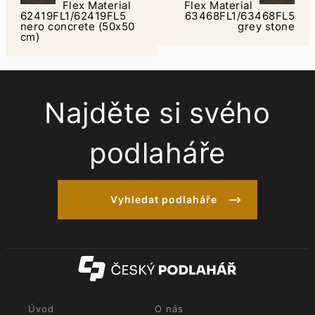
Flex Material
Flex Material
62419FL1/62419FL5
63468FL1/63468FL5
nero concrete (50x50
grey stone
cm)
Najděte si svého
podlaháře
Vyhledat podlaháře
Úvod
O nás