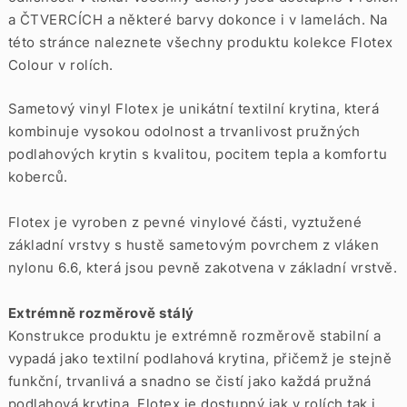
a
ČTVERCÍCH
a některé barvy dokonce i v
lamelách. Na
této stránce naleznete všechny produktu kolekce Flotex
Colour v rolích.
Sametový vinyl Flotex je unikátní textilní krytina, která
kombinuje vysokou odolnost a trvanlivost pružných
podlahových krytin s kvalitou, pocitem tepla a komfortu
koberců.
Flotex je vyroben z pevné vinylové části, vyztužené
základní vrstvy s hustě sametovým povrchem z vláken
nylonu 6.6, která jsou pevně zakotvena v základní vrstvě.
Extrémně rozměrově stálý
Konstrukce produktu je extrémně rozměrově stabilní a
vypadá jako textilní podlahová krytina, přičemž je stejně
funkční, trvanlivá a snadno se čistí jako každá pružná
podlahová krytina. Flotex je dostupný jak v rolích tak i