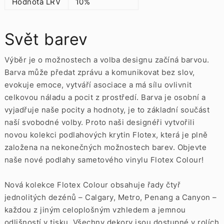
Hodnota LRV
10%
Svět barev
Výběr je o možnostech a volba designu začíná barvou.
Barva může předat zprávu a komunikovat bez slov,
evokuje emoce, vytváří asociace a má sílu ovlivnit
celkovou náladu a pocit z prostředí. Barva je osobní a
vyjadřuje naše pocity a hodnoty, je to základní součást
naší svobodné volby. Proto naši designéři vytvořili
novou kolekci podlahových krytin Flotex, která je plně
založena na nekonečných možnostech barev. Objevte
naše nové podlahy sametového vinylu Flotex Colour!
Nová kolekce Flotex Colour obsahuje řady čtyř
jednolitých dezénů – Calgary, Metro, Penang a Canyon –
každou z jiným celoplošným vzhledem a jemnou
odlišností v tisku. Všechny dekory jsou dostupné v rolích