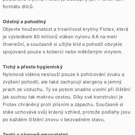
formátu dílců.
Odolný a pohodlný
Objevte houževnatost a trvanlivost krytiny Flotex, která
je výsledkem 80 milionů vláken nylonu 6.6 na metr
čtvereční, a současně si užijte klid a pohodlí obvykle
spojované pouze s koberci nebo měkčeným vinylem.
Tichý a přesto hygienický
Nylonová vlákna neslouží pouze k pohlcování zvuku a
zvýšení pohodlí, ale také zachycují alergeny a jemný
prach ze vzduchu. Ty se potom snadno uvolní při čištění
jak suchou tak mokrou cestou. Díky své konstrukci je
Flotex chráněný proti plísním a zápachu. Současně si
stále uchovává svůj krásný vzhled, protože podlahy jsou
po každém čištění znovu v bezvadném stavu.
Teplý a zároveň omyvatelný