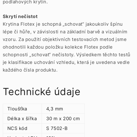
podlahových krytin.
Skrytí nečistot
Krytina Flotex je schopná „schovat“ jakoukoliv špínu
lépe či hůře, v závislosti na základní barvě a vizuálním
vzoru. Za použití objektivních testovacích metod jsme
ohodnotili každou položku kolekce Flotex podle
schopnosti „schovat“ nečistoty. Výsledkem těchto testů
je klasifikace uchování vzhledu, která je uvedena vedle
každého čísla produktu.
Technické údaje
Tloušťka
4,3 mm
Délka x šířka
30 m x 200 cm
NCS kód
S 7502-B