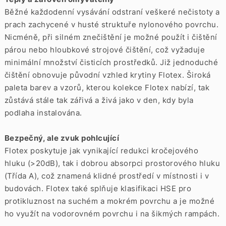
Běžné každodenní vysávání odstraní veškeré nečistoty a
prach zachycené v husté struktuře nylonového povrchu.
Nicméně, při silném znečištění je možné použít i čištění
párou nebo hloubkové strojové čištění, což vyžaduje
minimální množství čisticích prostředků. Již jednoduché
čištění obnovuje původní vzhled krytiny Flotex. Široká
paleta barev a vzorů, kterou kolekce Flotex nabízí, tak
zůstává stále tak zářivá a živá jako v den, kdy byla
podlaha instalována.
Bezpečný, ale zvuk pohlcující
Flotex poskytuje jak vynikající redukci kročejového
hluku (>20dB), tak i dobrou absorpci prostorového hluku
(Třída A), což znamená klidné prostředí v místnosti i v
budovách. Flotex také splňuje klasifikaci HSE pro
protikluznost na suchém a mokrém povrchu a je možné
ho využít na vodorovném povrchu i na šikmých rampách.