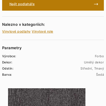
Najít podlaháře
Nalezno v kategoriích:
Vinylové podlahy
Vinylové role
Parametry
Výrobce:
Forbo
Dekor:
Umělý dekor
Odstín:
Střední, Tmavý
Barva:
Šedá