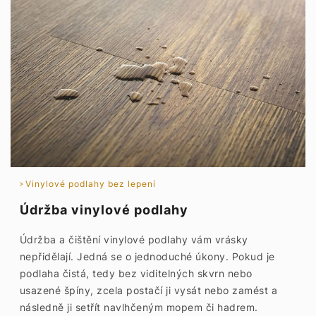
Vinylové podlahy bez lepení
Údržba vinylové podlahy
Údržba a čištění vinylové podlahy vám vrásky
nepřidělají. Jedná se o jednoduché úkony. Pokud je
podlaha čistá, tedy bez viditelných skvrn nebo
usazené špíny, zcela postačí ji vysát nebo zamést a
následně ji setřít navlhčeným mopem či hadrem.