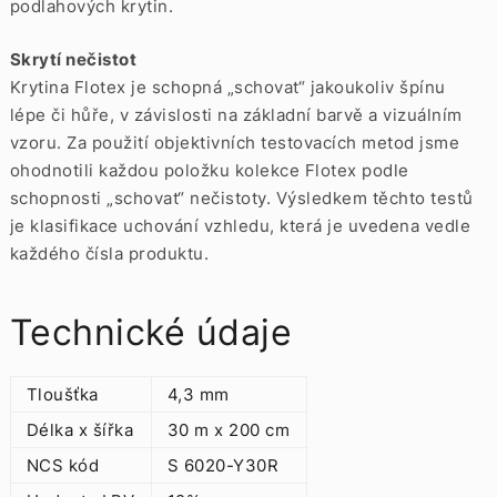
podlahových krytin.
Skrytí nečistot
Krytina Flotex je schopná „schovat“ jakoukoliv špínu
lépe či hůře, v závislosti na základní barvě a vizuálním
vzoru. Za použití objektivních testovacích metod jsme
ohodnotili každou položku kolekce Flotex podle
schopnosti „schovat“ nečistoty. Výsledkem těchto testů
je klasifikace uchování vzhledu, která je uvedena vedle
každého čísla produktu.
Technické údaje
Tloušťka
4,3 mm
Délka x šířka
30 m x 200 cm
NCS kód
S 6020-Y30R