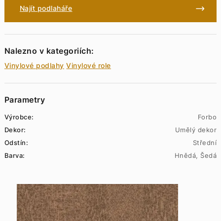
Najít podlaháře
Nalezno v kategoriích:
Vinylové podlahy
Vinylové role
Parametry
Výrobce:
Forbo
Dekor:
Umělý dekor
Odstín:
Střední
Barva:
Hnědá, Šedá