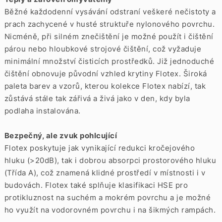
Běžné každodenní vysávání odstraní veškeré nečistoty a
prach zachycené v husté struktuře nylonového povrchu.
Nicméně, při silném znečištění je možné použít i čištění
párou nebo hloubkové strojové čištění, což vyžaduje
minimální množství čisticích prostředků. Již jednoduché
čištění obnovuje původní vzhled krytiny Flotex. Široká
paleta barev a vzorů, kterou kolekce Flotex nabízí, tak
zůstává stále tak zářivá a živá jako v den, kdy byla
podlaha instalována.
Bezpečný, ale zvuk pohlcující
Flotex poskytuje jak vynikající redukci kročejového
hluku (>20dB), tak i dobrou absorpci prostorového hluku
(Třída A), což znamená klidné prostředí v místnosti i v
budovách. Flotex také splňuje klasifikaci HSE pro
protikluznost na suchém a mokrém povrchu a je možné
ho využít na vodorovném povrchu i na šikmých rampách.