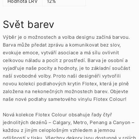
Hodnota LRV
12%
Svět barev
Výběr je o možnostech a volba designu začíná barvou.
Barva může předat zprávu a komunikovat bez slov,
evokuje emoce, vytváří asociace a má sílu ovlivnit
celkovou náladu a pocit z prostředí. Barva je osobní a
vyjadřuje naše pocity a hodnoty, je to základní součást
naší svobodné volby. Proto naši designéři vytvořili
novou kolekci podlahových krytin Flotex, která je plně
založena na nekonečných možnostech barev. Objevte
naše nové podlahy sametového vinylu Flotex Colour!
Nová kolekce Flotex Colour obsahuje řady čtyř
jednolitých dezénů – Calgary, Metro, Penang a Canyon –
každou z jiným celoplošným vzhledem a jemnou
odlišností v tisku. Všechny dekory jsou dostupné v rolích