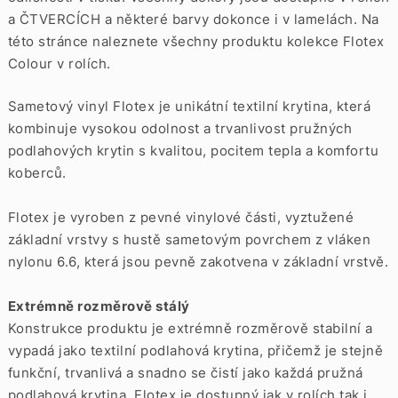
a
ČTVERCÍCH
a některé barvy dokonce i v
lamelách. Na
této stránce naleznete všechny produktu kolekce Flotex
Colour v rolích.
Sametový vinyl Flotex je unikátní textilní krytina, která
kombinuje vysokou odolnost a trvanlivost pružných
podlahových krytin s kvalitou, pocitem tepla a komfortu
koberců.
Flotex je vyroben z pevné vinylové části, vyztužené
základní vrstvy s hustě sametovým povrchem z vláken
nylonu 6.6, která jsou pevně zakotvena v základní vrstvě.
Extrémně rozměrově stálý
Konstrukce produktu je extrémně rozměrově stabilní a
vypadá jako textilní podlahová krytina, přičemž je stejně
funkční, trvanlivá a snadno se čistí jako každá pružná
podlahová krytina. Flotex je dostupný jak v rolích tak i