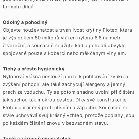
formátu dílců.
Odolný a pohodlný
Objevte houževnatost a trvanlivost krytiny Flotex, která
je výsledkem 80 milionů vláken nylonu 6.6 na metr
čtvereční, a současně si užijte klid a pohodlí obvykle
spojované pouze s koberci nebo měkčeným vinylem.
Tichý a přesto hygienický
Nylonová vlákna neslouží pouze k pohlcování zvuku a
zvýšení pohodlí, ale také zachycují alergeny a jemný
prach ze vzduchu. Ty se potom snadno uvolní při čištění
jak suchou tak mokrou cestou. Díky své konstrukci je
Flotex chráněný proti plísním a zápachu. Současně si
stále uchovává svůj krásný vzhled, protože podlahy jsou
po každém čištění znovu v bezvadném stavu.
Teplý a zároveň omyvatelný